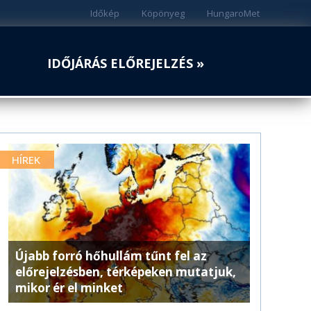
Időkép
Köpönyeg
HungaroMet
IDŐJÁRÁS ELŐREJELZÉS »
HÍREK
Újabb forró hőhullám tűnt fel az
előrejelzésben, térképeken mutatjuk,
mikor ér el minket