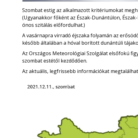
Szombat estig az alkalmazott kritériumokat megha
(Ugyanakkor főként az Észak-Dunántúlon, Észak
ónos szitálás előfordulhat.)
A vasárnapra virradó éjszaka folyamán az erősöd
később általában a hóval borított dunántúli tájak
Az Országos Meteorológiai Szolgálat elsőfokú fig
szombat estétől kezdődően.
Az aktuális, legfrissebb információkat megtalálha