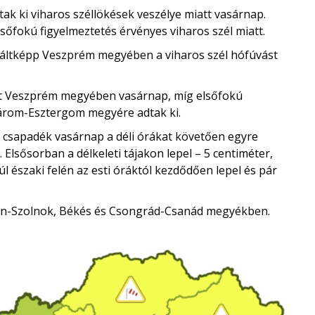
k ki viharos széllökések veszélye miatt vasárnap.
sőfokú figyelmeztetés érvényes viharos szél miatt.
iváltképp Veszprém megyében a viharos szél hófúvást
tt Veszprém megyében vasárnap, míg elsőfokú
árom-Esztergom megyére adtak ki.
ú csapadék vasárnap a déli órákat követően egyre
Elsősorban a délkeleti tájakon lepel – 5 centiméter,
l északi felén az esti óráktól kezdődően lepel és pár
un-Szolnok, Békés és Csongrád-Csanád megyékben.