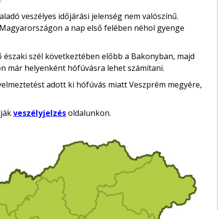
ladó veszélyes időjárási jelenség nem valószínű.
-Magyarországon a nap első felében néhol gyenge
ő északi szél következtében előbb a Bakonyban, majd
on már helyenként hófúvásra lehet számítani.
yelmeztetést adott ki hófúvás miatt Veszprém megyére,
tják
veszélyjelzés
oldalunkon.