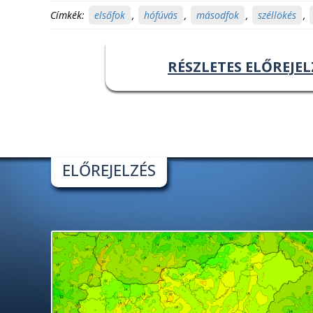
Címkék:
elsőfok
,
hófúvás
,
másodfok
,
széllökés
,
RÉSZLETES ELŐREJEL
ELŐREJELZÉS