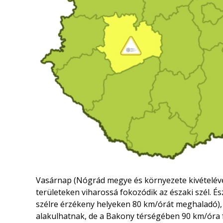
Vasárnap (Nógrád megye és környezete kivételéve
területeken viharossá fokozódik az északi szél. É
szélre érzékeny helyeken 80 km/órát meghaladó),
alakulhatnak, de a Bakony térségében 90 km/óra fe