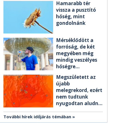
Hamarabb tér
vissza a pusztító
hőség, mint
gondolnánk
Mérséklődött a
forróság, de két
megyében még
mindig veszélyes
hőségre
figyelmeztetnek
Megszületett az
újabb
melegrekord, ezért
nem tudtunk
nyugodtan aludni
éjszaka
További hírek időjárás témában