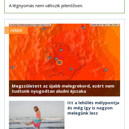
A légnyomás nem változik jelentősen.
HÍREK
Megszületett az újabb melegrekord, ezért nem
tudtunk nyugodtan aludni éjszaka
Itt a lehűlés mélypontja
és még így is nagyon
melegünk lesz