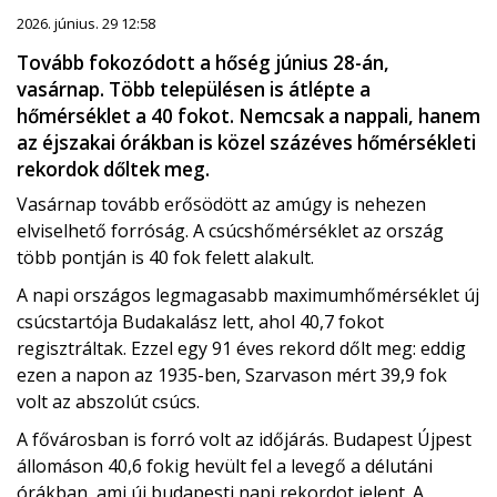
2026. június. 29 12:58
Tovább fokozódott a hőség június 28-án,
vasárnap. Több településen is átlépte a
hőmérséklet a 40 fokot. Nemcsak a nappali, hanem
az éjszakai órákban is közel százéves hőmérsékleti
rekordok dőltek meg.
Vasárnap tovább erősödött az amúgy is nehezen
elviselhető forróság. A csúcshőmérséklet az ország
több pontján is 40 fok felett alakult.
A napi országos legmagasabb maximumhőmérséklet új
csúcstartója Budakalász lett, ahol 40,7 fokot
regisztráltak. Ezzel egy 91 éves rekord dőlt meg: eddig
ezen a napon az 1935-ben, Szarvason mért 39,9 fok
volt az abszolút csúcs.
A fővárosban is forró volt az időjárás. Budapest Újpest
állomáson 40,6 fokig hevült fel a levegő a délutáni
órákban, ami új budapesti napi rekordot jelent. A