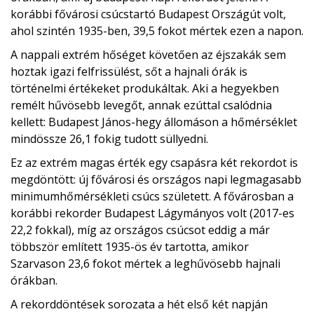
korábbi fővárosi csúcstartó Budapest Országút volt,
ahol szintén 1935-ben, 39,5 fokot mértek ezen a napon.
A nappali extrém hőséget követően az éjszakák sem
hoztak igazi felfrissülést, sőt a hajnali órák is
történelmi értékeket produkáltak. Aki a hegyekben
remélt hűvösebb levegőt, annak ezúttal csalódnia
kellett: Budapest János-hegy állomáson a hőmérséklet
mindössze 26,1 fokig tudott süllyedni.
Ez az extrém magas érték egy csapásra két rekordot is
megdöntött: új fővárosi és országos napi legmagasabb
minimumhőmérsékleti csúcs született. A fővárosban a
korábbi rekorder Budapest Lágymányos volt (2017-es
22,2 fokkal), míg az országos csúcsot eddig a már
többször említett 1935-ös év tartotta, amikor
Szarvason 23,6 fokot mértek a leghűvösebb hajnali
órákban.
A rekorddöntések sorozata a hét első két napján