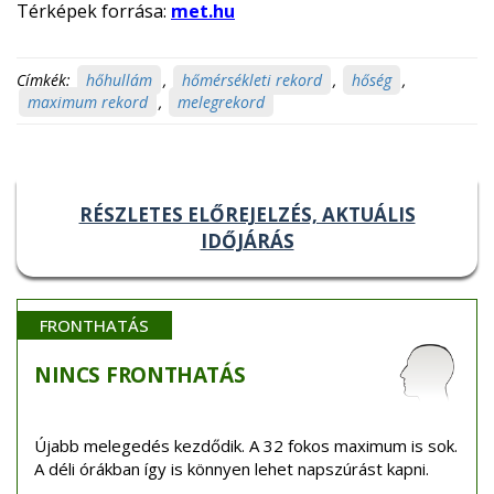
Térképek forrása:
met.hu
Címkék:
hőhullám
,
hőmérsékleti rekord
,
hőség
,
maximum rekord
,
melegrekord
RÉSZLETES ELŐREJELZÉS, AKTUÁLIS
IDŐJÁRÁS
FRONTHATÁS
NINCS
FRONTHATÁS
Újabb melegedés kezdődik. A 32 fokos maximum is sok.
A déli órákban így is könnyen lehet napszúrást kapni.