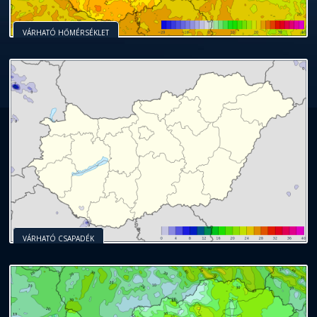
VÁRHATÓ HŐMÉRSÉKLET
VÁRHATÓ CSAPADÉK