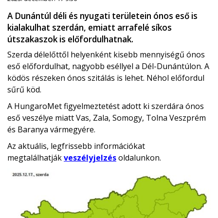
A Dunántúl déli és nyugati területein ónos eső is
kialakulhat szerdán, emiatt arrafelé síkos
útszakaszok is előfordulhatnak.
Szerda délelőttől helyenként kisebb mennyiségű ónos
eső előfordulhat, nagyobb eséllyel a Dél-Dunántúlon. A
ködös részeken ónos szitálás is lehet. Néhol előfordul
sűrű köd.
A HungaroMet figyelmeztetést adott ki szerdára ónos
eső veszélye miatt Vas, Zala, Somogy, Tolna Veszprém
és Baranya vármegyére.
Az aktuális, legfrissebb információkat
megtalálhatják
veszélyjelzés
oldalunkon.