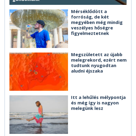
Mérséklődött a
forróság, de két
megyében még mindig
veszélyes hőségre
figyelmeztetnek
Megszületett az újabb
melegrekord, ezért nem
tudtunk nyugodtan
aludni éjszaka
Itt a lehűlés mélypontja
és még így is nagyon
melegünk lesz