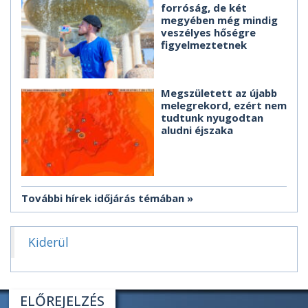
forróság, de két
megyében még mindig
veszélyes hőségre
figyelmeztetnek
Megszületett az újabb
melegrekord, ezért nem
tudtunk nyugodtan
aludni éjszaka
További hírek időjárás témában
Kiderül
ELŐREJELZÉS