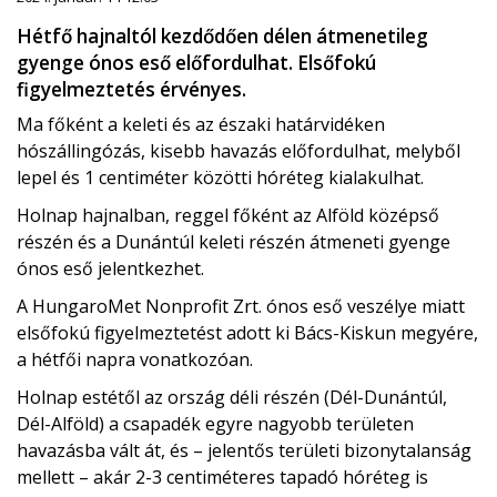
Hétfő hajnaltól kezdődően délen átmenetileg
gyenge ónos eső előfordulhat. Elsőfokú
figyelmeztetés érvényes.
Ma főként a keleti és az északi határvidéken
hószállingózás, kisebb havazás előfordulhat, melyből
lepel és 1 centiméter közötti hóréteg kialakulhat.
Holnap hajnalban, reggel főként az Alföld középső
részén és a Dunántúl keleti részén átmeneti gyenge
ónos eső jelentkezhet.
A HungaroMet Nonprofit Zrt. ónos eső veszélye miatt
elsőfokú figyelmeztetést adott ki Bács-Kiskun megyére,
a hétfői napra vonatkozóan.
Holnap estétől az ország déli részén (Dél-Dunántúl,
Dél-Alföld) a csapadék egyre nagyobb területen
havazásba vált át, és – jelentős területi bizonytalanság
mellett – akár 2-3 centiméteres tapadó hóréteg is