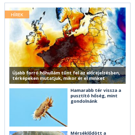
HÍREK
Újabb forró hőhullám tűnt fel az előrejelzésben,
térképeken mutatjuk, mikor ér el minket
Hamarabb tér vissza a
pusztító hőség, mint
gondolnánk
Mérséklődött a