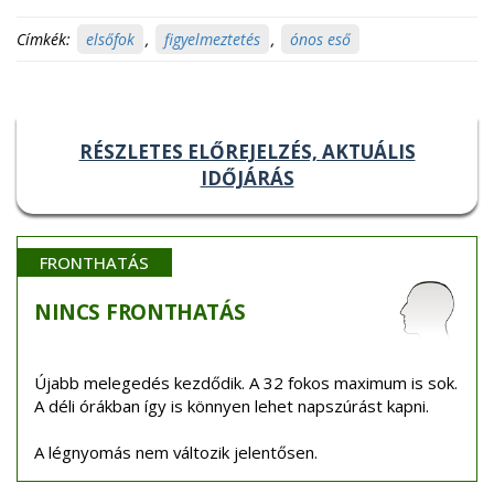
Címkék:
elsőfok
,
figyelmeztetés
,
ónos eső
RÉSZLETES ELŐREJELZÉS, AKTUÁLIS
IDŐJÁRÁS
FRONTHATÁS
NINCS
FRONTHATÁS
Újabb melegedés kezdődik. A 32 fokos maximum is sok.
A déli órákban így is könnyen lehet napszúrást kapni.
A légnyomás nem változik jelentősen.