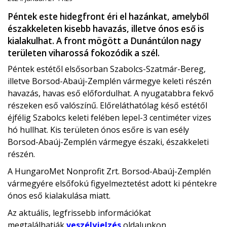
Péntek este hidegfront éri el hazánkat, amelyből
északkeleten kisebb havazás, illetve ónos eső is
kialakulhat. A front mögött a Dunántúlon nagy
területen viharossá fokozódik a szél.
Péntek estétől elsősorban Szabolcs-Szatmár-Bereg,
illetve Borsod-Abaúj-Zemplén vármegye keleti részén
havazás, havas eső előfordulhat. A nyugatabbra fekvő
részeken eső valószínű. Előreláthatólag késő estétől
éjfélig Szabolcs keleti felében lepel-3 centiméter vizes
hó hullhat. Kis területen ónos esőre is van esély
Borsod-Abaúj-Zemplén vármegye északi, északkeleti
részén.
A HungaroMet Nonprofit Zrt. Borsod-Abaúj-Zemplén
vármegyére elsőfokú figyelmeztetést adott ki péntekre
ónos eső kialakulása miatt.
Az aktuális, legfrissebb információkat
megtalálhatják
veszélyjelzés
oldalunkon.