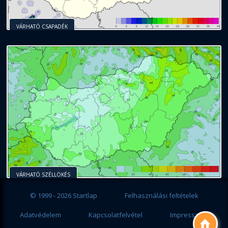
VÁRHATÓ CSAPADÉK
VÁRHATÓ SZÉLLÖKÉS
© 1999 - 2026 Startlap
Felhasználási feltételek
Adatvédelem
Kapcsolatfelvétel
Impresszum
