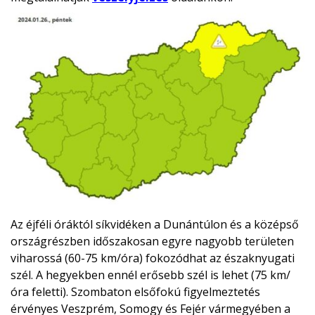
Az éjféli óráktól síkvidéken a Dunántúlon és a középső
országrészben időszakosan egyre nagyobb területen
viharossá (60-75 km/óra) fokozódhat az északnyugati
szél. A hegyekben ennél erősebb szél is lehet (75 km/
óra feletti). Szombaton elsőfokú figyelmeztetés
érvényes Veszprém, Somogy és Fejér vármegyében a