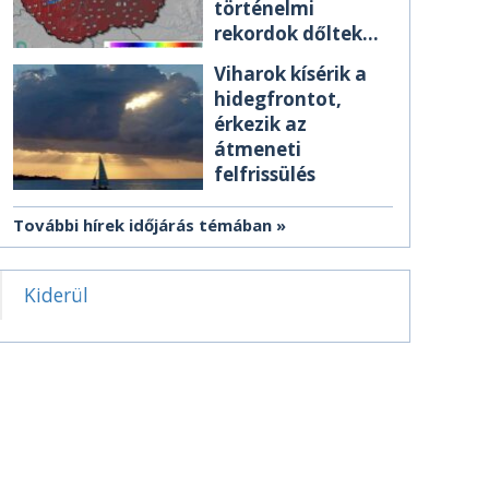
történelmi
rekordok dőltek
meg csütörtökön
Viharok kísérik a
hidegfrontot,
érkezik az
átmeneti
felfrissülés
További hírek időjárás témában
Kiderül