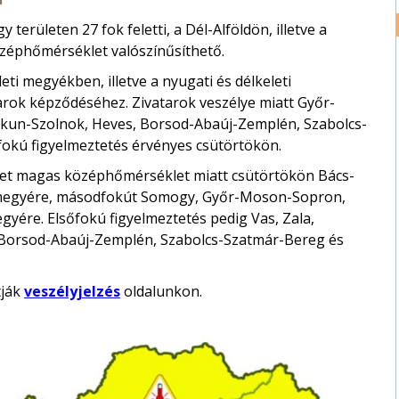
területen 27 fok feletti, a Dél-Alföldön, illetve a
középhőmérséklet valószínűsíthető.
ti megyékben, illetve a nyugati és délkeleti
arok képződéséhez. Zivatarok veszélye miatt Győr-
kun-Szolnok, Heves, Borsod-Abaúj-Zemplén, Szabolcs-
okú figyelmeztetés érvényes csütörtökön.
et magas középhőmérséklet miatt csütörtökön Bács-
rmegyére, másodfokút Somogy, Győr-Moson-Sopron,
gyére. Elsőfokú figyelmeztetés pedig Vas, Zala,
Borsod-Abaúj-Zemplén, Szabolcs-Szatmár-Bereg és
tják
veszélyjelzés
oldalunkon.