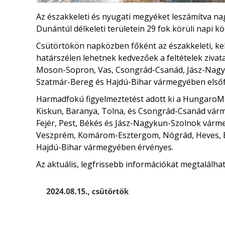
Az északkeleti és nyugati megyéket leszámítva nagy 
Dunántúl délkeleti területein 29 fok körüli napi 
Csütörtökön napközben főként az északkeleti, kele
határszélen lehetnek kedvezőek a feltételek zivat
Moson-Sopron, Vas, Csongrád-Csanád, Jász-Nagy
Szatmár-Bereg és Hajdú-Bihar vármegyében elsőf
Harmadfokú figyelmeztetést adott ki a HungaroM
Kiskun, Baranya, Tolna, és Csongrád-Csanád vá
Fejér, Pest, Békés és Jász-Nagykun-Szolnok várme
Veszprém, Komárom-Esztergom, Nógrád, Heves, 
Hajdú-Bihar vármegyében érvényes.
Az aktuális, legfrissebb információkat megtalálha