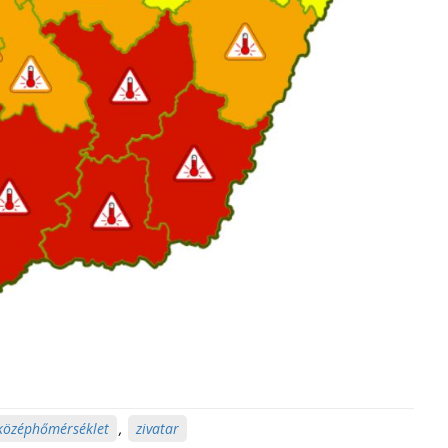
középhőmérséklet
,
zivatar