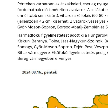
Pénteken várhatóan az északkeleti, esetleg nyuga
fordulhatnak elő ismételten zivatarok. A cellákat
ennél több sem kizárt), viharos széllökés (60-80 
(jellemzően < 2 cm) kísérheti. Zivatarok veszélyes
Győr-Moson-Sopron, Borsod-Abaúj-Zemplén és S
Harmadfokú figyelmeztetést adott ki a Hungaro
Kiskun, Baranya, Tolna, Jász-Nagykun-Szolnok, 
Somogy, Győr-Moson-Sopron, Fejér, Pest, Veszp
Bihar vármegyére. Elsőfokú figyelmeztetés pedig
Bereg vármegyében érvényes.