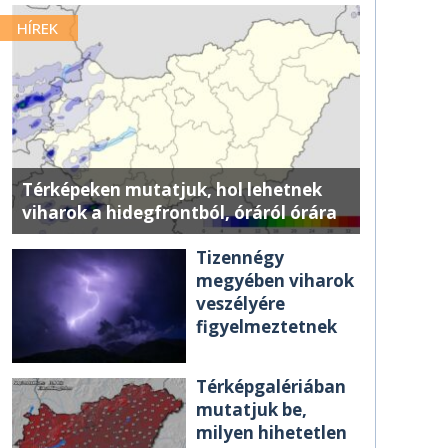
HÍREK
Térképeken mutatjuk, hol lehetnek
viharok a hidegfrontból, óráról órára
Tizennégy
megyében viharok
veszélyére
figyelmeztetnek
Térképgalériában
mutatjuk be,
milyen hihetetlen