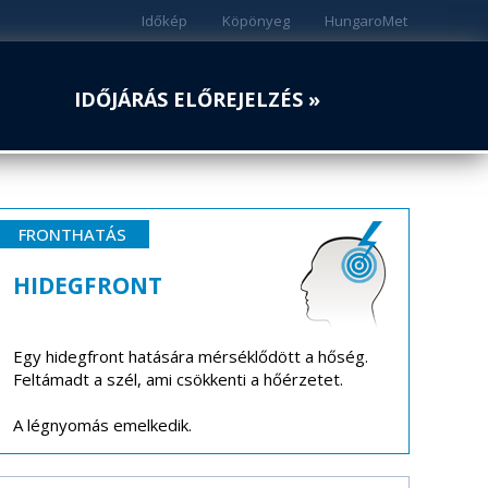
Időkép
Köpönyeg
HungaroMet
IDŐJÁRÁS ELŐREJELZÉS »
FRONTHATÁS
HIDEGFRONT
Egy hidegfront hatására mérséklődött a hőség.
Feltámadt a szél, ami csökkenti a hőérzetet.
A légnyomás emelkedik.