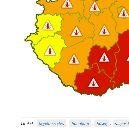
Címkék:
figyelmeztetés
,
hőhullám
,
hőség
,
magas 