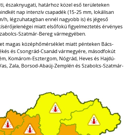
ti, északnyugati, határhoz közel eső területeken
 mindkét nap intenzív csapadék (15-25 mm, lokálisan
km/h, légzuhatagban ennél nagyobb is) és jégeső
 kísérőjelenégei miatt elsőfokú figyelmeztetés érvényes
zabolcs-Szatmár-Bereg vármegyében.
Met magas középhőmérséklet miatt pénteken Bács-
Békés és Csongrád-Csanád vármegyére, másodfokút
rém, Komárom-Esztergom, Nógrád, Heves és Hajdú-
 Vas, Zala, Borsod-Abaúj-Zemplén és Szabolcs-Szatmár-