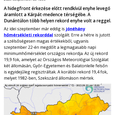
A hidegfront érkezése előtt rendkívül enyhe levegő
áramlott a Kárpát-medence térségébe. A
Dunántúlon több helyen rekord enyhe volt a reggel.
Az idei szeptember már eddig is
jónéhány
hőmérsékleti rekorddal
szolgált. Erre a hétre is jutott
a szélsőségesen magas értékekből, ugyanis
szeptember 22-én megdőlt a legmagasabb napi
minimumhőmérséklet országos rekordja. Az új rekord
19,9 fok, amelyet az Országos Meteorológiai Szolgálat
két állomásán, Győr-Egyetemen és Balatonlelle felsőn
is egyidejűleg regisztráltak. A korábbi rekord 19,4 fok,
melyet 1982-ben, Szekszárd állomáson mértek.