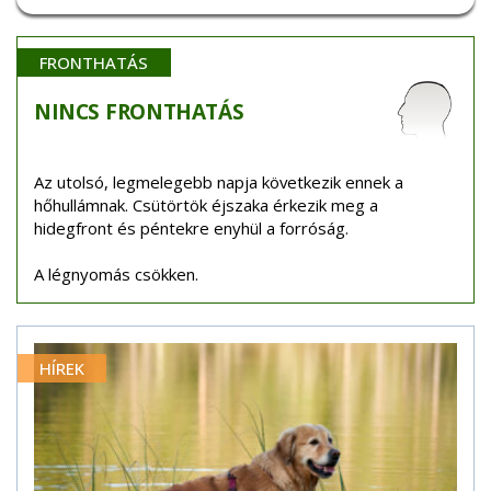
FRONTHATÁS
NINCS
FRONTHATÁS
Az utolsó, legmelegebb napja következik ennek a
hőhullámnak. Csütörtök éjszaka érkezik meg a
hidegfront és péntekre enyhül a forróság.
A légnyomás csökken.
HÍREK