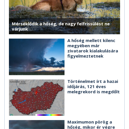
Mérséklődik a hőség, de nagy felfrissülést ne
várjunk
A hőség mellett kilenc
megyében már
zivatarok kialakulására
figyelmeztetnek
Történelmet írt a hazai
időjárás, 121 éves
melegrekord is megdőlt
Maximumon pörög a
hőség, mikor ér végre