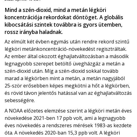
Mind a szén-dioxid, mind a metán légköri
koncentrációja rekordokat döntöget. A globális
kibocsátási szintek továbbra is gyors ütemben,
rossz irányba haladnak.
Az elmúlt két évben egymás után rendre rekord szintű
légköri metánkoncentráció-növekedést regisztráltak.
Az ember által okozott éghajlatváltozásban a második
legnagyobb szerepet betöltő üvegházgáz a metán a
szén-dioxid után. Míg a szén-dioxid sokkal tovább
marad a légkörben mint a metán, a metán nagyjából
25-ször erősebben képes megkötni a hőt a légkörben,
és rövid távon jelentős hatással van az éghajlatváltozás
sebességére.
A NOAA előzetes elemzése szerint a légköri metán éves
növekedése 2021-ben 17 ppb volt, ami a legnagyobb
éves növekedés a rendszeres mérések 1983-as kezdete
óta. A növekedés 2020-ban 15,3 ppb volt. A légköri