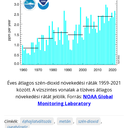
Éves átlagos szén-dioxid növekedési ráták 1959-2021
között. A vízszintes vonalak a tízéves átlagos
növekedési rátát jelölik. Forrás:
NOAA Global
Monitoring Laboratory
Címkék:
éghajlatváltozás
,
metán
,
szén-dioxid
,
üvegházgáz