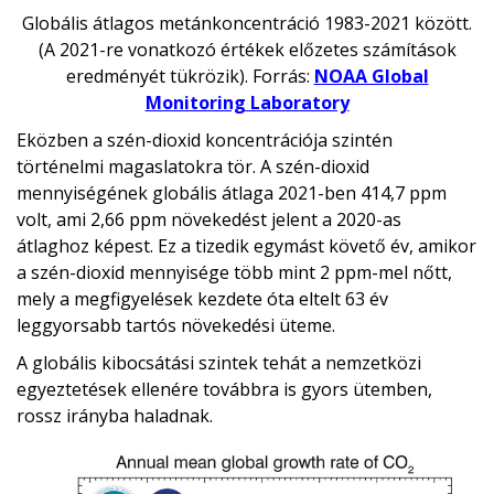
Globális átlagos metánkoncentráció 1983-2021 között.
(A 2021-re vonatkozó értékek előzetes számítások
eredményét tükrözik). Forrás:
NOAA Global
Monitoring Laboratory
Eközben a szén-dioxid koncentrációja szintén
történelmi magaslatokra tör. A szén-dioxid
mennyiségének globális átlaga 2021-ben 414,7 ppm
volt, ami 2,66 ppm növekedést jelent a 2020-as
átlaghoz képest. Ez a tizedik egymást követő év, amikor
a szén-dioxid mennyisége több mint 2 ppm-mel nőtt,
mely a megfigyelések kezdete óta eltelt 63 év
leggyorsabb tartós növekedési üteme.
A globális kibocsátási szintek tehát a nemzetközi
egyeztetések ellenére továbbra is gyors ütemben,
rossz irányba haladnak.