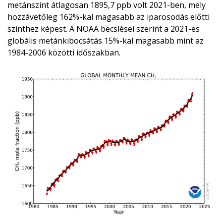
metánszint átlagosan 1895,7 ppb volt 2021-ben, mely
hozzávetőleg 162%-kal magasabb az iparosodás előtti
szinthez képest. A NOAA becslései szerint a 2021-es
globális metánkibocsátás 15%-kal magasabb mint az
1984-2006 közötti időszakban.