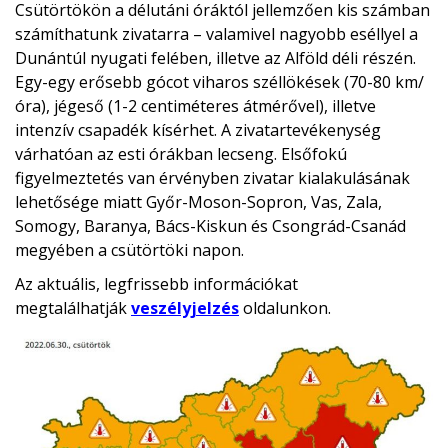
Csütörtökön a délutáni óráktól jellemzően kis számban
számíthatunk zivatarra – valamivel nagyobb eséllyel a
Dunántúl nyugati felében, illetve az Alföld déli részén.
Egy-egy erősebb gócot viharos széllökések (70-80 km/
óra), jégeső (1-2 centiméteres átmérővel), illetve
intenzív csapadék kísérhet. A zivatartevékenység
várhatóan az esti órákban lecseng. Elsőfokú
figyelmeztetés van érvényben zivatar kialakulásának
lehetősége miatt Győr-Moson-Sopron, Vas, Zala,
Somogy, Baranya, Bács-Kiskun és Csongrád-Csanád
megyében a csütörtöki napon.
Az aktuális, legfrissebb információkat
megtalálhatják
veszélyjelzés
oldalunkon.