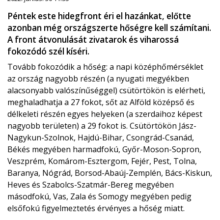
Péntek este hidegfront éri el hazánkat, előtte
azonban még országszerte hőségre kell számítani.
A front átvonulását zivatarok és viharossá
fokozódó szél kíséri.
Tovább fokozódik a hőség: a napi középhőmérséklet
az ország nagyobb részén (a nyugati megyékben
alacsonyabb valószínűséggel) csütörtökön is elérheti,
meghaladhatja a 27 fokot, sőt az Alföld középső és
délkeleti részén egyes helyeken (a szerdaihoz képest
nagyobb területen) a 29 fokot is. Csütörtökön Jász-
Nagykun-Szolnok, Hajdú-Bihar, Csongrád-Csanád,
Békés megyében harmadfokú, Győr-Moson-Sopron,
Veszprém, Komárom-Esztergom, Fejér, Pest, Tolna,
Baranya, Nógrád, Borsod-Abaúj-Zemplén, Bács-Kiskun,
Heves és Szabolcs-Szatmár-Bereg megyében
másodfokú, Vas, Zala és Somogy megyében pedig
elsőfokú figyelmeztetés érvényes a hőség miatt.