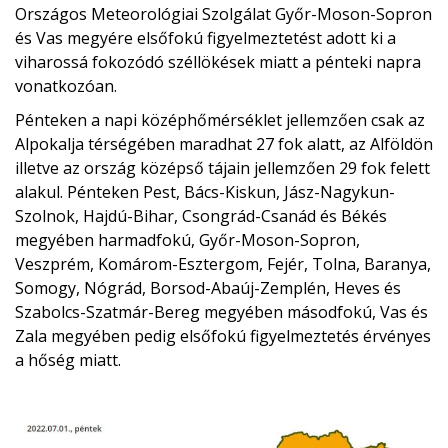
Országos Meteorológiai Szolgálat Győr-Moson-Sopron
és Vas megyére elsőfokú figyelmeztetést adott ki a
viharossá fokozódó széllökések miatt a pénteki napra
vonatkozóan.
Pénteken a napi középhőmérséklet jellemzően csak az
Alpokalja térségében maradhat 27 fok alatt, az Alföldön
illetve az ország középső tájain jellemzően 29 fok felett
alakul. Pénteken Pest, Bács-Kiskun, Jász-Nagykun-
Szolnok, Hajdú-Bihar, Csongrád-Csanád és Békés
megyében harmadfokú, Győr-Moson-Sopron,
Veszprém, Komárom-Esztergom, Fejér, Tolna, Baranya,
Somogy, Nógrád, Borsod-Abaúj-Zemplén, Heves és
Szabolcs-Szatmár-Bereg megyében másodfokú, Vas és
Zala megyében pedig elsőfokú figyelmeztetés érvényes
a hőség miatt.