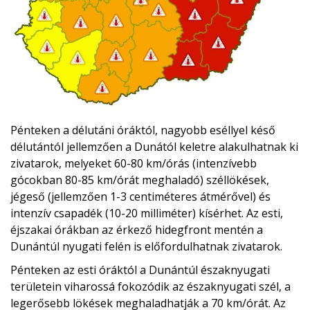
Pénteken a délutáni óráktól, nagyobb eséllyel késő
délutántól jellemzően a Dunától keletre alakulhatnak ki
zivatarok, melyeket 60-80 km/órás (intenzívebb
gócokban 80-85 km/órát meghaladó) széllökések,
jégeső (jellemzően 1-3 centiméteres átmérővel) és
intenzív csapadék (10-20 milliméter) kísérhet. Az esti,
éjszakai órákban az érkező hidegfront mentén a
Dunántúl nyugati felén is előfordulhatnak zivatarok.
Pénteken az esti óráktól a Dunántúl északnyugati
területein viharossá fokozódik az északnyugati szél, a
legerősebb lökések meghaladhatják a 70 km/órát. Az