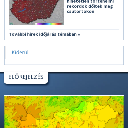
hihetetlen történelmi
rekordok dőltek meg
csütörtökön
További hírek időjárás témában
Kiderül
ELŐREJELZÉS