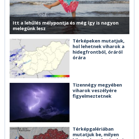
Itt a lehűlés mélypontja és még így is nagyon
melegünk lesz
Térképeken mutatjuk,
hol lehetnek viharok a
hidegfrontból, óráról
órára
Tizennégy megyében
viharok veszélyére
figyelmeztetnek
Térképgalériában
mutatjuk be, milyen