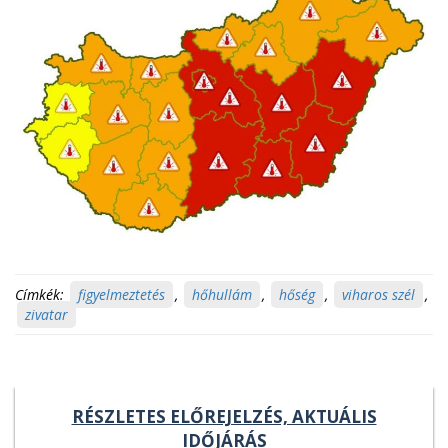
Címkék:
figyelmeztetés
,
hőhullám
,
hőség
,
viharos szél
,
zivatar
RÉSZLETES ELŐREJELZÉS, AKTUÁLIS
IDŐJÁRÁS