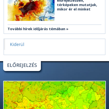
előrejelzésben,
térképeken mutatjuk,
mikor ér el minket
További hírek időjárás témában
Kiderül
ELŐREJELZÉS