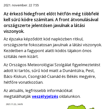
2021. november. 22 7:55
Az érkező hidegfront előtt hétfőn még többfelé
kell sűrű ködre számítani. A front átvonulásával
országszerte jelentősen javulnak a látási
viszonyok.
Az éjszaka képződött köd napközben ritkul,
országszerte fokozatosan javulnak a látási viszonyok.
Kezdetben a fagypont alatti ködös tájakon ónos
szitálás nem kizárt.
Az Országos Meteorológiai Szolgálat figyelmeztetést
adott ki tartós, sűrű köd miatt a Dunántúlra, Pest,
Bács-Kiskun, Csongrád-Csanád és Békés megyére,
hétfőre vonatkozóan.
Az aktuális, legfrissebb információkat
megtalálhatják
veszélyjelzés
oldalunkon.