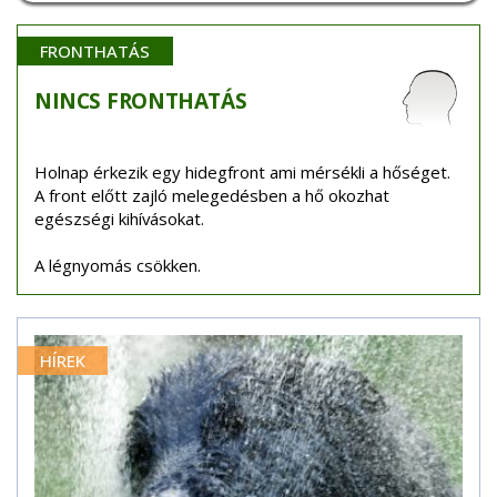
FRONTHATÁS
NINCS
FRONTHATÁS
Holnap érkezik egy hidegfront ami mérsékli a hőséget.
A front előtt zajló melegedésben a hő okozhat
egészségi kihívásokat.
A légnyomás csökken.
HÍREK