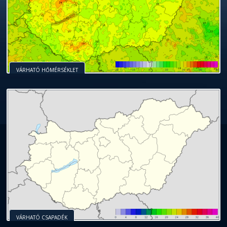
VÁRHATÓ HŐMÉRSÉKLET
VÁRHATÓ CSAPADÉK