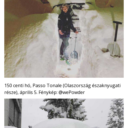
150 centi hó, Passo Tonale (Olaszország északnyugati
része), április 5. Fénykép: @wePowder