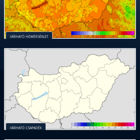
VÁRHATÓ HŐMÉRSÉKLET
VÁRHATÓ CSAPADÉK