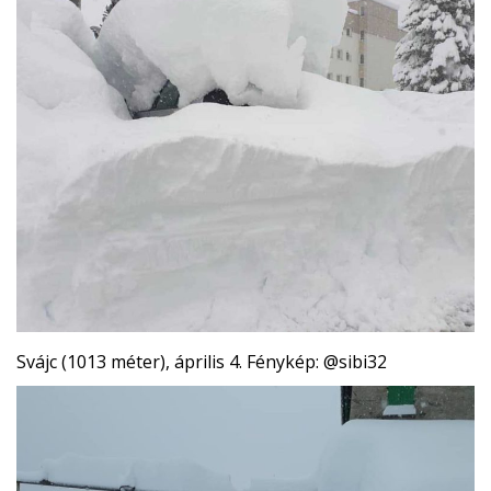
Svájc (1013 méter), április 4. Fénykép: @sibi32