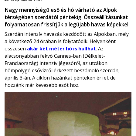
Nagy mennyiségű eső és hó várható az Alpok
térségében szerdától péntekig. Összeállításunkat
folyamatosan frissítjük a legújabb havas képekkel.
Szerdán intenzív havazás kezdődött az Alpokban, mely
a következő 24 órában is folytatódik. Helyenként
összesen
akár két méter hó is hullhat
. Az
alacsonyabban fekvő Cannes-ban (Délkelet-
Franciaország) intenzív jégesőről, az utcákon
hömpölygő esővízről érkezett beszámoló szerdán,
április 3-án. A ciklon hazánkat pénteken éri el, de
hozzánk már kevesebb esőt hoz.