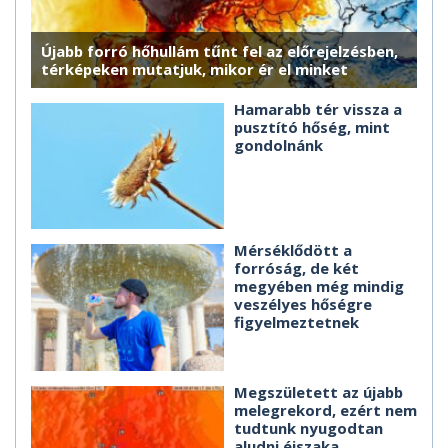
Újabb forró hőhullám tűnt fel az előrejelzésben,
térképeken mutatjuk, mikor ér el minket
Hamarabb tér vissza a
pusztító hőség, mint
gondolnánk
Mérséklődött a
forróság, de két
megyében még mindig
veszélyes hőségre
figyelmeztetnek
Megszületett az újabb
melegrekord, ezért nem
tudtunk nyugodtan
aludni éjszaka