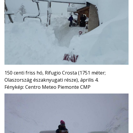
150 centi friss hó, Rifugio Crosta (1751 méter;
Olaszország északnyugati része), április 4.
Fénykép: Centro Meteo Piemonte CMP