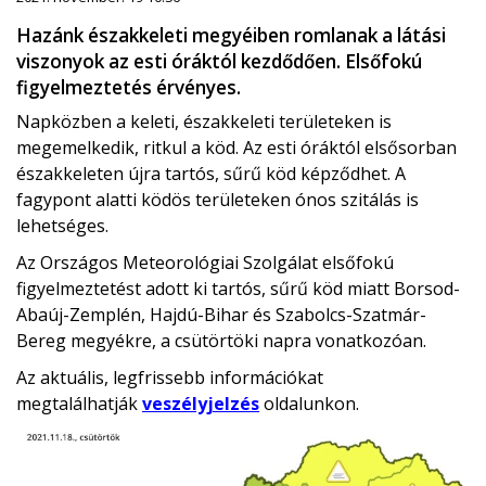
Hazánk északkeleti megyéiben romlanak a látási
viszonyok az esti óráktól kezdődően. Elsőfokú
figyelmeztetés érvényes.
Napközben a keleti, északkeleti területeken is
megemelkedik, ritkul a köd. Az esti óráktól elsősorban
északkeleten újra tartós, sűrű köd képződhet. A
fagypont alatti ködös területeken ónos szitálás is
lehetséges.
Az Országos Meteorológiai Szolgálat elsőfokú
figyelmeztetést adott ki tartós, sűrű köd miatt Borsod-
Abaúj-Zemplén, Hajdú-Bihar és Szabolcs-Szatmár-
Bereg megyékre, a csütörtöki napra vonatkozóan.
Az aktuális, legfrissebb információkat
megtalálhatják
veszélyjelzés
oldalunkon.