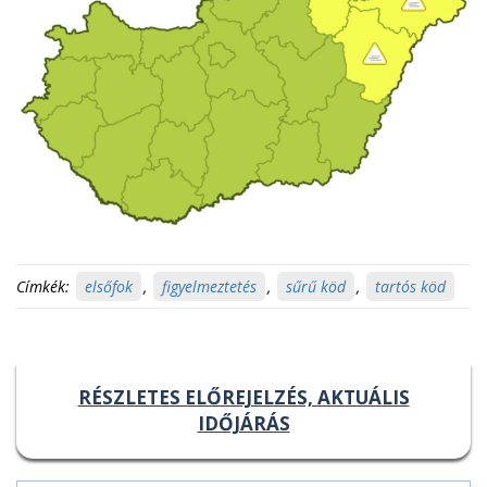
Címkék:
elsőfok
,
figyelmeztetés
,
sűrű köd
,
tartós köd
RÉSZLETES ELŐREJELZÉS, AKTUÁLIS
IDŐJÁRÁS