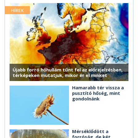
HÍREK
Újabb forró hőhullám tűnt fel az előrejelzésben,
térképeken mutatjuk, mikor ér el minket
Hamarabb tér vissza a
pusztító hőség, mint
gondolnánk
Mérséklődött a
forróság, de két