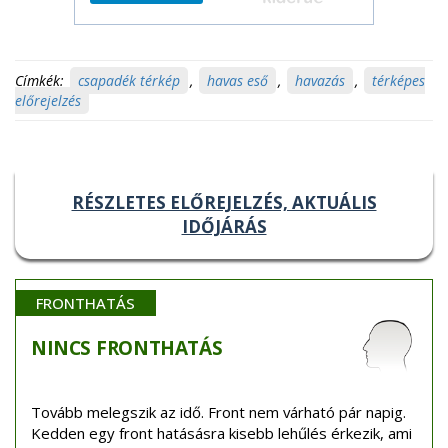
Címkék:
csapadék térkép
,
havas eső
,
havazás
,
térképes
előrejelzés
RÉSZLETES ELŐREJELZÉS, AKTUÁLIS
IDŐJÁRÁS
FRONTHATÁS
NINCS
FRONTHATÁS
Tovább melegszik az idő. Front nem várható pár napig.
Kedden egy front hatásásra kisebb lehűlés érkezik, ami