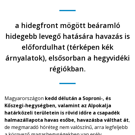
a hidegfront mögött beáramló
hidegebb levegő hatására
havazás is
előfordulhat (térképen kék
árnyalatok)
, elsősorban a hegyvidéki
régiókban.
Magyarországon
kedd délután a Soproni-, és
Kőszegi-hegységben, valamint az Alpokalja
határközeli területein is rövid időre a csapadék
halmazállapota havas esőbe, havazásba válthat át
,
de megmaradó hóréteg nem valószínű, arra legfeljebb
a környező magashegységekben van esély.