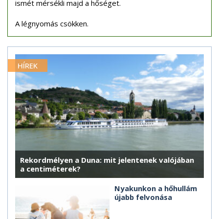
ismét mérsékli majd a hőséget.
A légnyomás csökken.
HÍREK
Rekordmélyen a Duna: mit jelentenek valójában
a centiméterek?
Nyakunkon a hőhullám
újabb felvonása