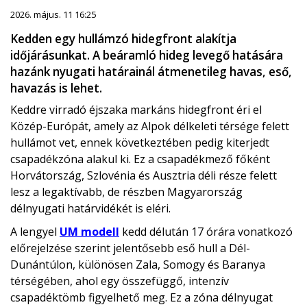
2026. május. 11 16:25
Kedden egy hullámzó hidegfront alakítja
időjárásunkat. A beáramló hideg levegő hatására
hazánk nyugati határainál átmenetileg havas, eső,
havazás is lehet.
Keddre virradó éjszaka markáns
hidegfront
éri el
Közép-Európát, amely az Alpok délkeleti térsége felett
hullámot vet
, ennek következtében pedig kiterjedt
csapadékzóna alakul ki. Ez a csapadékmező főként
Horvátország, Szlovénia és Ausztria déli része felett
lesz a legaktívabb
, de részben
Magyarország
délnyugati határvidékét is eléri
.
A lengyel
UM modell
kedd délután 17 órára vonatkozó
előrejelzése szerint
jelentősebb eső
hull a
Dél-
Dunántúlon
, különösen
Zala, Somogy és Baranya
térségében
, ahol egy összefüggő, intenzív
csapadéktömb figyelhető meg. Ez a zóna délnyugat