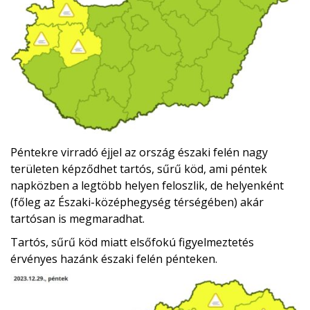
Péntekre virradó éjjel az ország északi felén nagy
területen képződhet tartós, sűrű köd, ami péntek
napközben a legtöbb helyen feloszlik, de helyenként
(főleg az Északi-középhegység térségében) akár
tartósan is megmaradhat.
Tartós, sűrű köd miatt elsőfokú figyelmeztetés
érvényes hazánk északi felén pénteken.