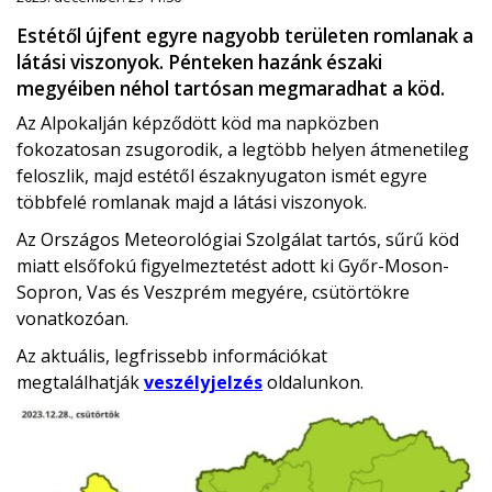
Estétől újfent egyre nagyobb területen romlanak a
látási viszonyok. Pénteken hazánk északi
megyéiben néhol tartósan megmaradhat a köd.
Az Alpokalján képződött köd ma napközben
fokozatosan zsugorodik, a legtöbb helyen átmenetileg
feloszlik, majd estétől északnyugaton ismét egyre
többfelé romlanak majd a látási viszonyok.
Az Országos Meteorológiai Szolgálat tartós, sűrű köd
miatt elsőfokú figyelmeztetést adott ki Győr-Moson-
Sopron, Vas és Veszprém megyére, csütörtökre
vonatkozóan.
Az aktuális, legfrissebb információkat
megtalálhatják
veszélyjelzés
oldalunkon.