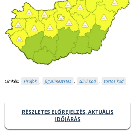
Címkék:
elsőfok
,
figyelmeztetés
,
sűrű köd
,
tartós köd
RÉSZLETES ELŐREJELZÉS, AKTUÁLIS
IDŐJÁRÁS