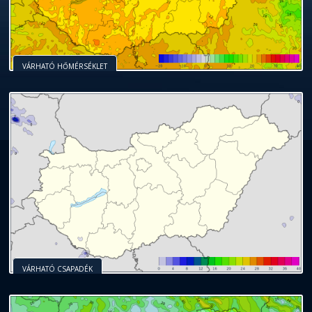
VÁRHATÓ HŐMÉRSÉKLET
VÁRHATÓ CSAPADÉK