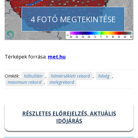
4 FOTÓ MEGTEKINTÉSE
Térképek forrása:
met.hu
Címkék:
hőhullám
,
hőmérsékleti rekord
,
hőség
,
maximum rekord
,
melegrekord
RÉSZLETES ELŐREJELZÉS, AKTUÁLIS
IDŐJÁRÁS