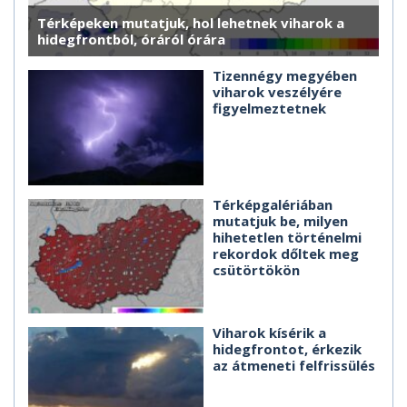
Térképeken mutatjuk, hol lehetnek viharok a
hidegfrontból, óráról órára
Tizennégy megyében
viharok veszélyére
figyelmeztetnek
Térképgalériában
mutatjuk be, milyen
hihetetlen történelmi
rekordok dőltek meg
csütörtökön
Viharok kísérik a
hidegfrontot, érkezik
az átmeneti felfrissülés