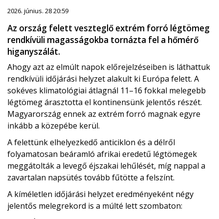
2026. június. 28 20:59
Az ország felett veszteglő extrém forró légtömeg
rendkívüli magasságokba tornázta fel a hőmérő
higanyszálát.
Ahogy azt az elmúlt napok előrejelzéseiben is láthattuk
rendkívüli időjárási helyzet alakult ki Európa felett. A
sokéves klimatológiai átlagnál 11–16 fokkal melegebb
légtömeg árasztotta el kontinensünk jelentős részét.
Magyarország ennek az extrém forró magnak egyre
inkább a közepébe kerül.
A felettünk elhelyezkedő anticiklon és a délről
folyamatosan beáramló afrikai eredetű légtömegek
meggátolták a levegő éjszakai lehűlését, míg nappal a
zavartalan napsütés tovább fűtötte a felszínt.
A kíméletlen időjárási helyzet eredményeként négy
jelentős melegrekord is a múlté lett szombaton: