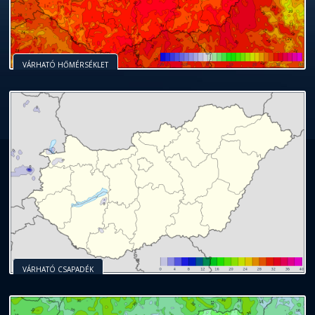
VÁRHATÓ HŐMÉRSÉKLET
VÁRHATÓ CSAPADÉK