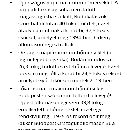
Új országos napi maximumhőmérséklet: A
nappali forróság soha nem látott
magasságokba szökött, Budakalászok
szombat délután 40 fokot mértek, ezzel
átadva a múltnak a korábbi, 37,5 fokos
csúcsot, amelyet még 1994-ben, Örkény
állomáson regisztráltak.
Országos napi minimumhőmérséklet (a
legmelegebb éjszaka): Bodán mindössze
26,3 fokig tudott csak lehűlni a levegő. Ezzel
jócskán megdőlt a korábbi 24,5 fokos rekord,
amelyet Győr Likócson mértek 2019-ben.
Fővárosi napi maximumhőmérséklet:
Budapesten szó szerint felforrt a levegő!
Újpest állomáson egészen 39,8 fokig
emelkedett a hőmérséklet, ezzel egy
rendkívül régi, 1935-ös rekord dőlt meg
(akkor Budapest Országút állomáson 36,5