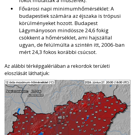
fokot mutattak a műszerek).
Fővárosi napi minimumhőmérséklet: A
budapestiek számára az éjszaka is trópusi
körülményeket hozott. Budapest
Lágymányoson mindössze 24,6 fokig
csökkent a hőmérséklet, ami hajszállal
ugyan, de felülmúlta a szintén itt, 2006-ban
mért 24,3 fokos korábbi csúcsot.
Az alábbi térképgalériában a rekordok területi
eloszlását láthatjuk: