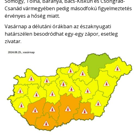
Somogy, Tolna, Baranya, Bács-Kiskun és Csongrád-
Csanád vármegyében pedig másodfokú figyelmeztetés
érvényes a hőség miatt.
Vasárnap a délutáni órákban az északnyugati
határszélen besodródhat egy-egy zápor, esetleg
zivatar.