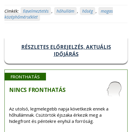
Címkék:
figyelmeztetés
,
hőhullám
,
hőség
,
magas
középhőmérséklet
RÉSZLETES ELŐREJELZÉS, AKTUÁLIS
IDŐJÁRÁS
FRONTHATÁS
NINCS
FRONTHATÁS
Az utolsó, legmelegebb napja következik ennek a
hőhullámnak. Csütörtök éjszaka érkezik meg a
hidegfront és péntekre enyhül a forróság.