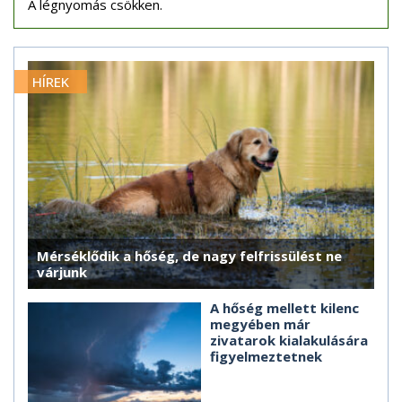
A légnyomás csökken.
HÍREK
Mérséklődik a hőség, de nagy felfrissülést ne
várjunk
A hőség mellett kilenc
megyében már
zivatarok kialakulására
figyelmeztetnek