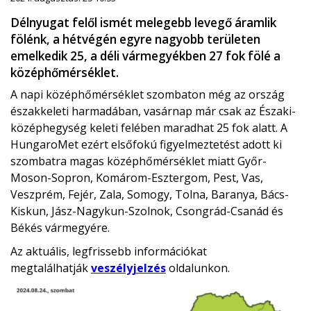
Délnyugat felől ismét melegebb levegő áramlik
fölénk, a hétvégén egyre nagyobb területen
emelkedik 25, a déli vármegyékben 27 fok fölé a
középhőmérséklet.
A napi középhőmérséklet szombaton még az ország
északkeleti harmadában, vasárnap már csak az Északi-
középhegység keleti felében maradhat 25 fok alatt. A
HungaroMet ezért elsőfokú figyelmeztetést adott ki
szombatra magas középhőmérséklet miatt Győr-
Moson-Sopron, Komárom-Esztergom, Pest, Vas,
Veszprém, Fejér, Zala, Somogy, Tolna, Baranya, Bács-
Kiskun, Jász-Nagykun-Szolnok, Csongrád-Csanád és
Békés vármegyére.
Az aktuális, legfrissebb információkat
megtalálhatják
veszélyjelzés
oldalunkon.