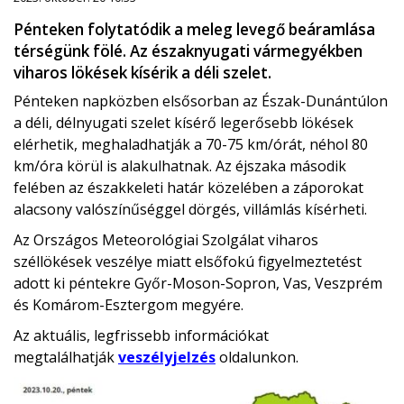
Pénteken folytatódik a meleg levegő beáramlása
térségünk fölé. Az északnyugati vármegyékben
viharos lökések kísérik a déli szelet.
Pénteken napközben elsősorban az Észak-Dunántúlon
a déli, délnyugati szelet kísérő legerősebb lökések
elérhetik, meghaladhatják a 70-75 km/órát, néhol 80
km/óra körül is alakulhatnak. Az éjszaka második
felében az északkeleti határ közelében a záporokat
alacsony valószínűséggel dörgés, villámlás kísérheti.
Az Országos Meteorológiai Szolgálat viharos
széllökések veszélye miatt elsőfokú figyelmeztetést
adott ki péntekre Győr-Moson-Sopron, Vas, Veszprém
és Komárom-Esztergom megyére.
Az aktuális, legfrissebb információkat
megtalálhatják
veszélyjelzés
oldalunkon.