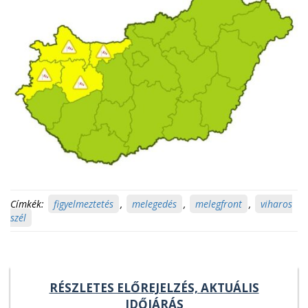
Címkék:
figyelmeztetés
,
melegedés
,
melegfront
,
viharos
szél
RÉSZLETES ELŐREJELZÉS, AKTUÁLIS
IDŐJÁRÁS