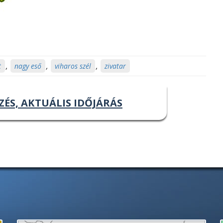
t
,
nagy eső
,
viharos szél
,
zivatar
ZÉS, AKTUÁLIS IDŐJÁRÁS