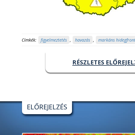
Címkék:
figyelmeztetés
,
havazás
,
markáns hidegfron
RÉSZLETES ELŐREJEL
ELŐREJELZÉS