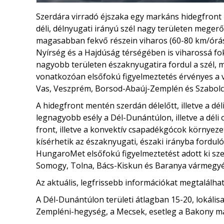
Szerdára virradó éjszaka egy markáns hidegfront kö
déli, délnyugati irányú szél nagy területen mege
magasabban fekvő részein viharos (60-80 km/órás) 
Nyírség és a Hajdúság térségében is viharossá fok
nagyobb területen északnyugatira fordul a szél, m
vonatkozóan elsőfokú figyelmeztetés érvényes a 
Vas, Veszprém, Borsod-Abaúj-Zemplén és Szabol
A hidegfront mentén szerdán délelőtt, illetve a dé
legnagyobb esély a Dél-Dunántúlon, illetve a déli
front, illetve a konvektív csapadékgócok környeze
kísérhetik az északnyugati, északi irányba forduló
HungaroMet elsőfokú figyelmeztetést adott ki szer
Somogy, Tolna, Bács-Kiskun és Baranya vármegyé
Az aktuális, legfrissebb információkat megtalálha
A Dél-Dunántúlon területi átlagban 15-20, lokáli
Zempléni-hegység, a Mecsek, esetleg a Bakony mag