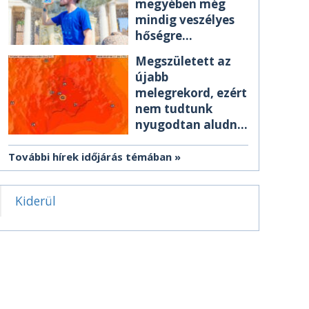
megyében még
mindig veszélyes
hőségre
figyelmeztetnek
Megszületett az
újabb
melegrekord, ezért
nem tudtunk
nyugodtan aludni
éjszaka
További hírek időjárás témában
Kiderül