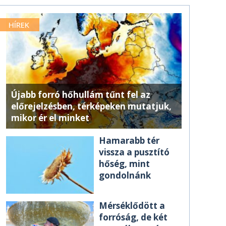
HÍREK
Újabb forró hőhullám tűnt fel az
előrejelzésben, térképeken mutatjuk,
mikor ér el minket
Hamarabb tér
vissza a pusztító
hőség, mint
gondolnánk
Mérséklődött a
forróság, de két