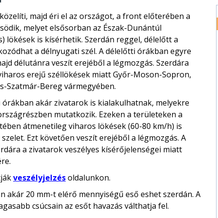
zelíti, majd éri el az országot, a front előterében a
rősödik, melyet elsősorban az Észak-Dunántúl
lökések is kísérhetik. Szerdán reggel, délelőtt a
ozódhat a délnyugati szél. A délelőtti órákban egyre
ajd délutánra veszít erejéből a légmozgás. Szerdára
viharos erejű széllökések miatt Győr-Moson-Sopron,
cs-Szatmár-Bereg vármegyében.
li órákban akár zivatarok is kialakulhatnak, melyekre
 országrészben mutatkozik. Ezeken a területeken a
tében átmenetileg viharos lökések (60-80 km/h) is
 szelet. Ezt követően veszít erejéből a légmozgás. A
dára a zivatarok veszélyes kísérőjelenségei miatt
re.
tják
veszélyjelzés
oldalunkon.
san akár 20 mm-t elérő mennyiségű eső eshet szerdán. A
asabb csúcsain az esőt havazás válthatja fel.