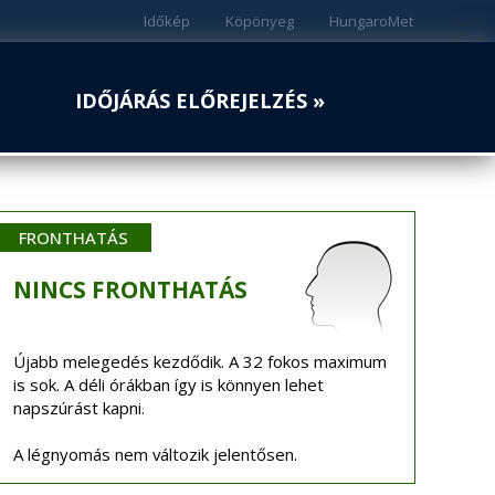
Időkép
Köpönyeg
HungaroMet
IDŐJÁRÁS ELŐREJELZÉS »
FRONTHATÁS
NINCS
FRONTHATÁS
Újabb melegedés kezdődik. A 32 fokos maximum
is sok. A déli órákban így is könnyen lehet
napszúrást kapni.
A légnyomás nem változik jelentősen.