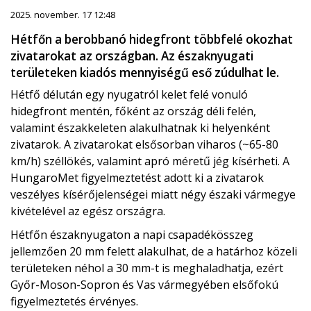
2025. november. 17 12:48
Hétfőn a berobbanó hidegfront többfelé okozhat
zivatarokat az országban. Az északnyugati
területeken kiadós mennyiségű eső zúdulhat le.
Hétfő délután egy nyugatról kelet felé vonuló
hidegfront mentén, főként az ország déli felén,
valamint északkeleten alakulhatnak ki helyenként
zivatarok. A zivatarokat elsősorban viharos (~65-80
km/h) széllökés, valamint apró méretű jég kísérheti. A
HungaroMet figyelmeztetést adott ki a zivatarok
veszélyes kísérőjelenségei miatt négy északi vármegye
kivételével az egész országra.
Hétfőn északnyugaton a napi csapadékösszeg
jellemzően 20 mm felett alakulhat, de a határhoz közeli
területeken néhol a 30 mm-t is meghaladhatja, ezért
Győr-Moson-Sopron és Vas vármegyében elsőfokú
figyelmeztetés érvényes.