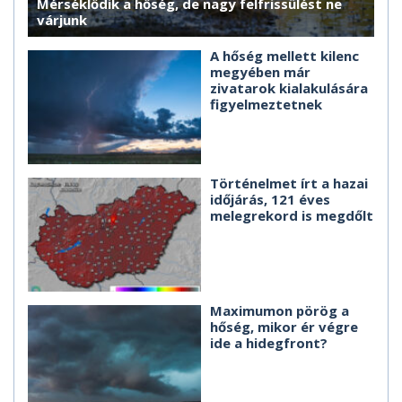
Mérséklődik a hőség, de nagy felfrissülést ne
várjunk
A hőség mellett kilenc
megyében már
zivatarok kialakulására
figyelmeztetnek
Történelmet írt a hazai
időjárás, 121 éves
melegrekord is megdőlt
Maximumon pörög a
hőség, mikor ér végre
ide a hidegfront?