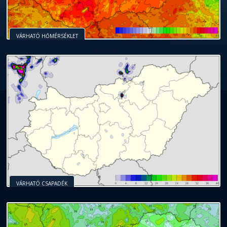
VÁRHATÓ HŐMÉRSÉKLET
VÁRHATÓ CSAPADÉK