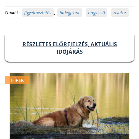
Címkék:
figyelmeztetés
,
hidegfront
,
nagy eső
,
zivatar
RÉSZLETES ELŐREJELZÉS, AKTUÁLIS
IDŐJÁRÁS
HÍREK