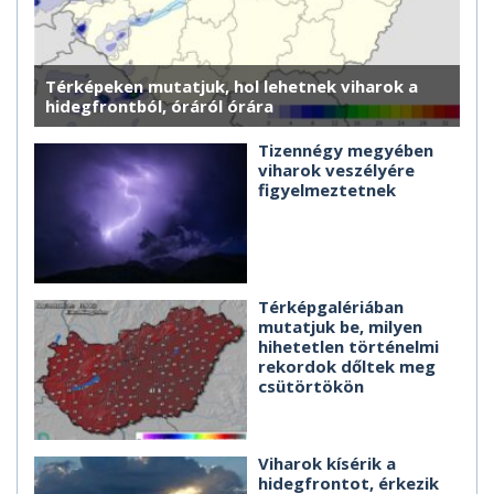
Térképeken mutatjuk, hol lehetnek viharok a
hidegfrontból, óráról órára
Tizennégy megyében
viharok veszélyére
figyelmeztetnek
Térképgalériában
mutatjuk be, milyen
hihetetlen történelmi
rekordok dőltek meg
csütörtökön
Viharok kísérik a
hidegfrontot, érkezik