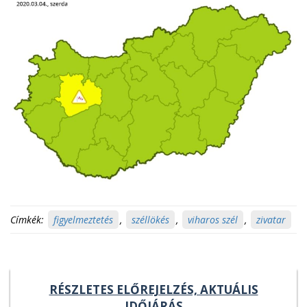
Címkék:
figyelmeztetés
,
széllökés
,
viharos szél
,
zivatar
RÉSZLETES ELŐREJELZÉS, AKTUÁLIS
IDŐJÁRÁS