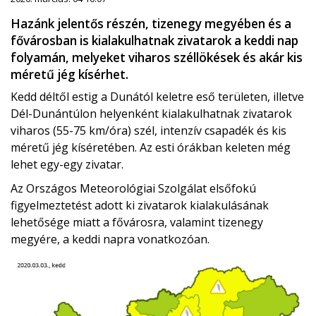
Hazánk jelentős részén, tizenegy megyében és a
fővárosban is kialakulhatnak zivatarok a keddi nap
folyamán, melyeket viharos széllökések és akár kis
méretű jég kísérhet.
Kedd déltől estig a Dunától keletre eső területen, illetve
Dél-Dunántúlon helyenként kialakulhatnak zivatarok
viharos (55-75 km/óra) szél, intenzív csapadék és kis
méretű jég kíséretében. Az esti órákban keleten még
lehet egy-egy zivatar.
Az Országos Meteorológiai Szolgálat elsőfokú
figyelmeztetést adott ki zivatarok kialakulásának
lehetősége miatt a fővárosra, valamint tizenegy
megyére, a keddi napra vonatkozóan.