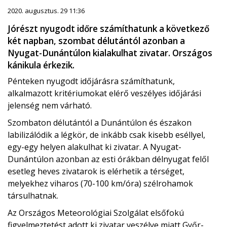
2020. augusztus. 29 11:36
Jórészt nyugodt időre számíthatunk a következő
két napban, szombat délutántól azonban a
Nyugat-Dunántúlon kialakulhat zivatar. Országos
kánikula érkezik.
Pénteken nyugodt időjárásra számíthatunk,
alkalmazott kritériumokat elérő veszélyes időjárási
jelenség nem várható.
Szombaton délutántól a Dunántúlon és északon
labilizálódik a légkör, de inkább csak kisebb eséllyel,
egy-egy helyen alakulhat ki zivatar. A Nyugat-
Dunántúlon azonban az esti órákban délnyugat felől
esetleg heves zivatarok is elérhetik a térséget,
melyekhez viharos (70-100 km/óra) szélrohamok
társulhatnak.
Az Országos Meteorológiai Szolgálat elsőfokú
figyelmeztetést adott ki zivatar veszélye miatt Győr-