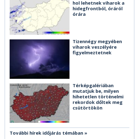
hol lehetnek viharok a
hidegfrontból, óráról
órára
Tizennégy megyében
viharok veszélyére
figyelmeztetnek
Térképgalériában
mutatjuk be, milyen
hihetetlen történelmi
rekordok dőltek meg
csütörtökön
További hírek időjárás témában