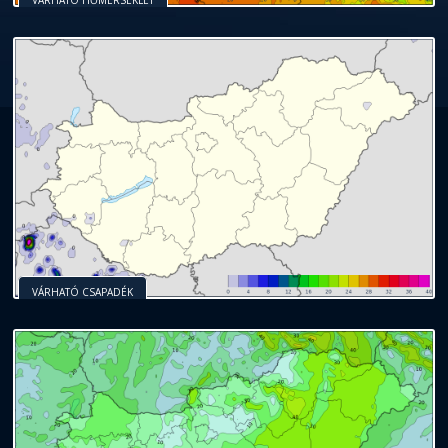
VÁRHATÓ HŐMÉRSÉKLET
VÁRHATÓ CSAPADÉK