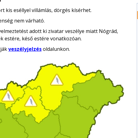
 kis eséllyel villámlás, dörgés kísérhet.
lenség nem várható.
elmeztetést adott ki zivatar veszélye miatt Nógrád,
 estére, késő estére vonatkozóan.
tják
veszélyjelzés
oldalunkon.