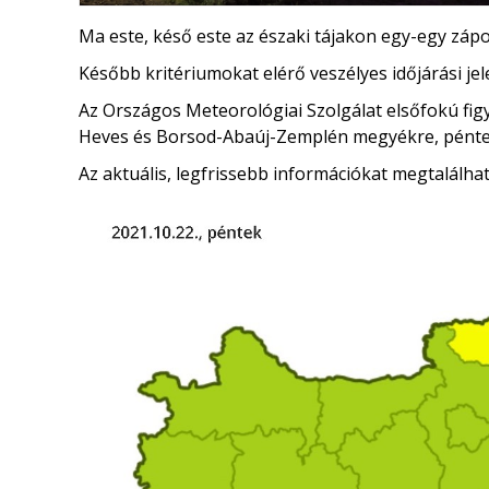
Ma este, késő este az északi tájakon egy-egy záport
Később kritériumokat elérő veszélyes időjárási je
Az Országos Meteorológiai Szolgálat elsőfokú figy
Heves és Borsod-Abaúj-Zemplén megyékre, péntek
Az aktuális, legfrissebb információkat megtalálha