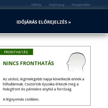
Időkép
Köpönyeg
HungaroMet
IDŐJÁRÁS ELŐREJELZÉS »
FRONTHATÁS
NINCS
FRONTHATÁS
Az utolsó, legmelegebb napja következik ennek a
hőhullámnak. Csütörtök éjszaka érkezik meg a
hidegfront és péntekre enyhül a forróság.
A légnyomás csökken.