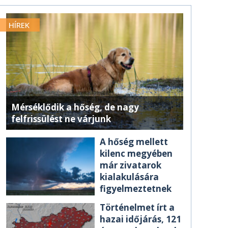
HÍREK
Mérséklődik a hőség, de nagy
felfrissülést ne várjunk
A hőség mellett
kilenc megyében
már zivatarok
kialakulására
figyelmeztetnek
Történelmet írt a
hazai időjárás, 121