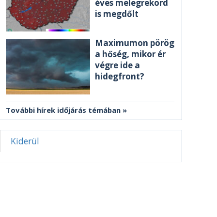
éves melegrekord
is megdőlt
Maximumon pörög
a hőség, mikor ér
végre ide a
hidegfront?
További hírek időjárás témában
Kiderül