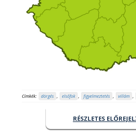
Címkék:
dörgés
,
elsőfok
,
figyelmeztetés
,
villám
,
RÉSZLETES ELŐREJEL