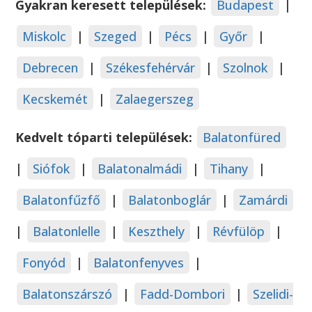
Gyakran keresett települések:
Budapest
|
Miskolc
|
Szeged
|
Pécs
|
Győr
|
Debrecen
|
Székesfehérvár
|
Szolnok
|
Kecskemét
|
Zalaegerszeg
Kedvelt tóparti települések:
Balatonfüred
|
Siófok
|
Balatonalmádi
|
Tihany
|
Balatonfűzfő
|
Balatonboglár
|
Zamárdi
|
Balatonlelle
|
Keszthely
|
Révfülöp
|
Fonyód
|
Balatonfenyves
|
Balatonszárszó
|
Fadd-Dombori
|
Szelidi-