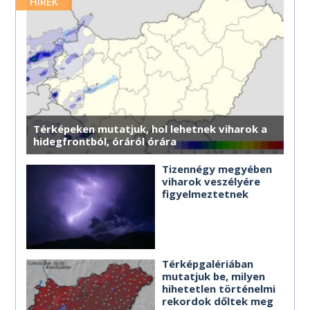
merre érdemes haladnod.
HÍREK
MÉG TÖBB HOROSZKÓP
MÉG TÖBB HOROSZKÓP
MÉG TÖBB HOROSZKÓP
MÉG TÖBB HOROSZKÓP
MÉG TÖBB HOROSZKÓP
MÉG TÖBB HOROSZKÓP
Térképeken mutatjuk, hol lehetnek viharok a
hidegfrontból, óráról órára
Tizennégy megyében
viharok veszélyére
figyelmeztetnek
Térképgalériában
mutatjuk be, milyen
hihetetlen történelmi
rekordok dőltek meg