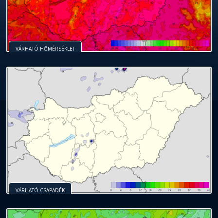
VÁRHATÓ HŐMÉRSÉKLET
VÁRHATÓ CSAPADÉK