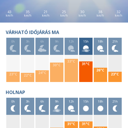
43
35
21
25
30
38
32
VÁRHATÓ IDŐJÁRÁS MA
0h
3h
6h
9h
12h
15h
18h
21h
33°C
31°C
30°C
26°C
24°C
23°C
23°C
22°C
HOLNAP
0h
3h
6h
9h
12h
15h
18h
21h
31°C
31°C