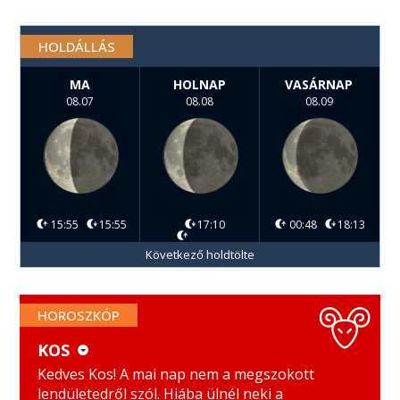
HOLDÁLLÁS
MA
HOLNAP
VASÁRNAP
08.07
08.08
08.09
15:55
15:55
17:10
00:48
18:13
Következő holdtölte
HOROSZKÓP
KOS
KOS
MÉRLEG
Kedves Kos! A mai nap nem a megszokott
lendületedről szól. Hiába ülnél neki a
BIKA
SKORPIÓ