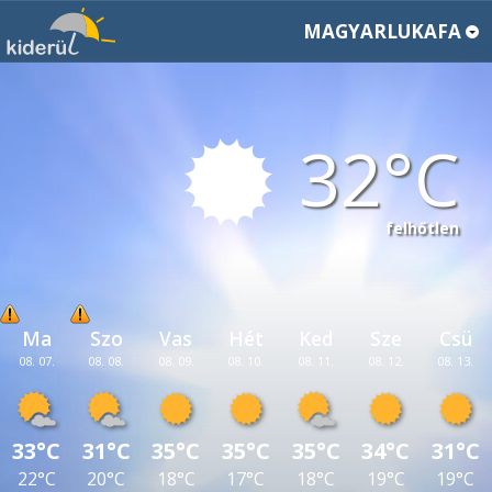
MAGYARLUKAFA
32
felhőtlen
Ma
Szo
Vas
Hét
Ked
Sze
Csü
08. 07.
08. 08.
08. 09.
08. 10.
08. 11.
08. 12.
08. 13.
33°C
31°C
35°C
35°C
35°C
34°C
31°C
22°C
20°C
18°C
17°C
18°C
19°C
19°C