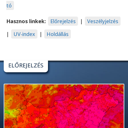
tó
Hasznos linkek:
Előrejelzés
|
Veszélyjelzés
|
UV-index
|
Holdállás
ELŐREJELZÉS