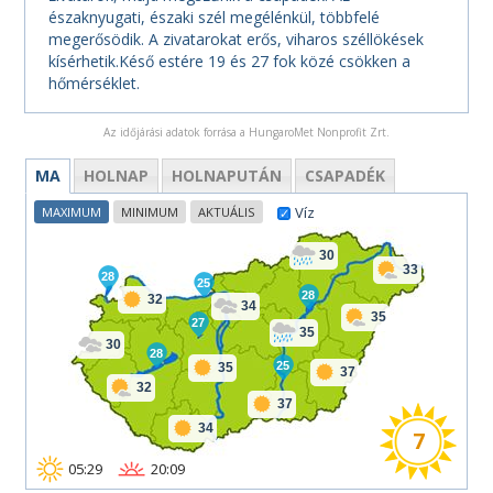
északnyugati, északi szél megélénkül, többfelé
megerősödik. A zivatarokat erős, viharos széllökések
kísérhetik.Késő estére 19 és 27 fok közé csökken a
hőmérséklet.
Az időjárási adatok forrása a HungaroMet Nonprofit Zrt.
MA
HOLNAP
HOLNAPUTÁN
CSAPADÉK
Víz
MAXIMUM
MINIMUM
AKTUÁLIS
30
33
28
25
28
32
34
35
27
35
30
28
25
35
37
32
37
34
7
05:29
20:09