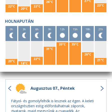
27°C
26°C
23°C
22°C
22°C
20°C
HOLNAPUTÁN
0h
3h
6h
9h
12h
15h
18h
21h
35°C
35°C
31°C
26°C
22°C
21°C
20°C
18°C
Augusztus 07.
Péntek
Fátyol- és gomolyfelhők is lesznek az égen. A keleti
országrészben estig előfordulhatnak záporok,
zivatarok, majd megszűnik a csapadék. Az