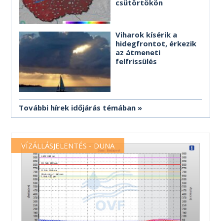
csütörtökön
Viharok kísérik a
hidegfrontot, érkezik
az átmeneti
felfrissülés
További hírek időjárás témában
VÍZÁLLÁSJELENTÉS - DUNA