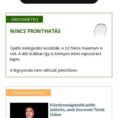
ORVOSMETEO
NINCS
FRONTHATÁS
Újabb melegedés kezdődik. A 32 fokos maximum is
sok. A déli órákban így is könnyen lehet napszúrást
kapni.
A légnyomás nem változik jelentősen.
STARTLAPON FUT
Köztársaságielnök-jelölt:
különös, amit észrevett Török
Gábor