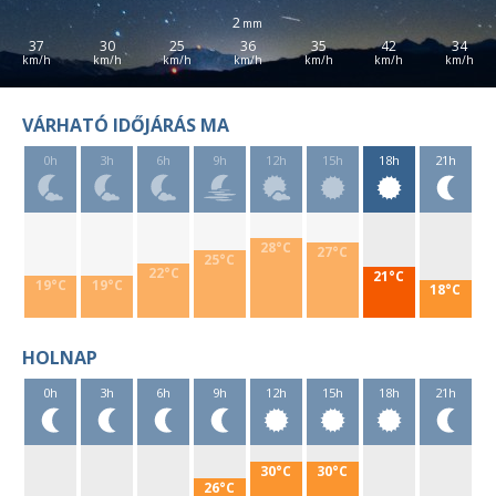
2
37
30
25
36
35
42
34
VÁRHATÓ IDŐJÁRÁS MA
0h
3h
6h
9h
12h
15h
18h
21h
28°C
27°C
25°C
22°C
21°C
19°C
19°C
18°C
HOLNAP
0h
3h
6h
9h
12h
15h
18h
21h
30°C
30°C
26°C