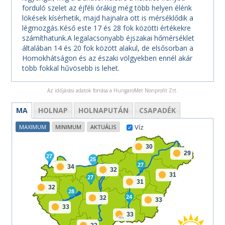
forduló szelet az éjféli órákig még több helyen élénk
lökések kísérhetik, majd hajnalra ott is mérséklődik a
légmozgás.Késő este 17 és 28 fok közötti értékekre
számíthatunk.A legalacsonyabb éjszakai hőmérséklet
általában 14 és 20 fok között alakul, de elsősorban a
Homokhátságon és az északi völgyekben ennél akár
több fokkal hűvösebb is lehet.
Az időjárási adatok forrása a HungaroMet Nonprofit Zrt.
MA
HOLNAP
HOLNAPUTÁN
CSAPADÉK
Víz
MAXIMUM
MINIMUM
AKTUÁLIS
30
29
27
25
27
34
32
31
27
31
32
28
24
32
33
33
33