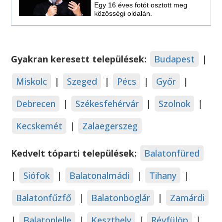
Egy 16 éves fotót osztott meg
közösségi oldalán.
Gyakran keresett települések:
Budapest
|
Miskolc
|
Szeged
|
Pécs
|
Győr
|
Debrecen
|
Székesfehérvár
|
Szolnok
|
Kecskemét
|
Zalaegerszeg
Kedvelt tóparti települések:
Balatonfüred
|
Siófok
|
Balatonalmádi
|
Tihany
|
Balatonfűzfő
|
Balatonboglár
|
Zamárdi
|
Balatonlelle
|
Keszthely
|
Révfülöp
|