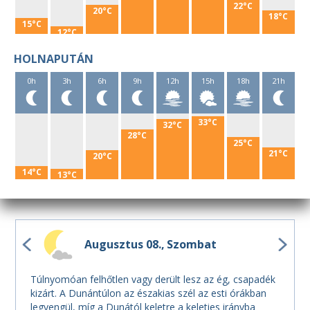
22°C
20°C
18°C
15°C
12°C
HOLNAPUTÁN
0h
3h
6h
9h
12h
15h
18h
21h
33°C
32°C
28°C
25°C
21°C
20°C
14°C
13°C
Augusztus 08.
Szombat
Túlnyomóan felhőtlen vagy derült lesz az ég, csapadék
kizárt. A Dunántúlon az északias szél az esti órákban
legyengül, míg a Dunától keletre a keleties irányba