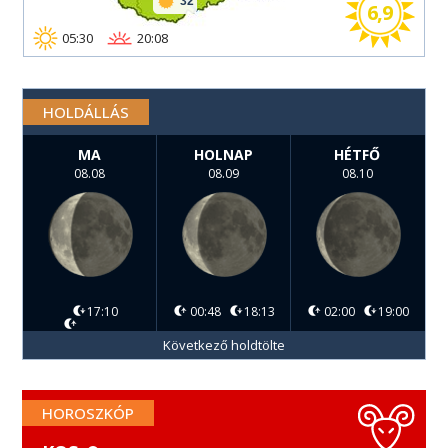
32
6,9
05:30
20:08
HOLDÁLLÁS
MA
HOLNAP
HÉTFŐ
08.08
08.09
08.10
17:10
00:48
18:13
02:00
19:00
Következő holdtölte
HOROSZKÓP