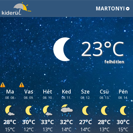
MARTONYI
23
felhőtlen
Ma
Vas
Hét
Ked
Sze
Csü
Pén
08. 08.
08. 09.
08. 10.
08. 11.
08. 12.
08. 13.
08. 14.
28°C
30°C
33°C
32°C
27°C
28°C
30°C
15°C
12°C
13°C
14°C
14°C
13°C
15°C