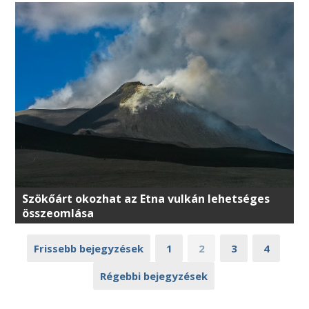
Szökőárt okozhat az Etna vulkán lehetséges
összeomlása
Frissebb bejegyzések
1
2
3
4
Régebbi bejegyzések