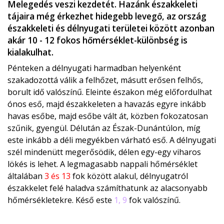
Melegedés veszi kezdetét. Hazánk északkeleti
tájaira még érkezhet hidegebb levegő, az ország
északkeleti és délnyugati területei között azonban
akár 10 - 12 fokos hőmérséklet-különbség is
kialakulhat.
Pénteken a délnyugati harmadban helyenként
szakadozottá válik a felhőzet, másutt erősen felhős,
borult idő valószínű. Eleinte északon még előfordulhat
ónos eső, majd északkeleten a havazás egyre inkább
havas esőbe, majd esőbe vált át, közben fokozatosan
szűnik, gyengül. Délután az Észak-Dunántúlon, míg
este inkább a déli megyékben várható eső. A délnyugati
szél mindenütt megerősödik, délen egy-egy viharos
lökés is lehet. A legmagasabb nappali hőmérséklet
általában
3 és 13
fok között alakul, délnyugatról
északkelet felé haladva számíthatunk az alacsonyabb
hőmérsékletekre. Késő este
1, 9
fok valószínű.