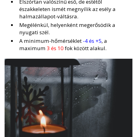
Elszórtan valószínű eső, de estétől
északkeleten ismét megnyílik az esély a
halmazállapot-váltásra.
Megélénkül, helyenként megerősödik a
nyugati szél.
A minimum-hőmérséklet
-4 és +5
, a
maximum
3 és 10
fok között alakul.