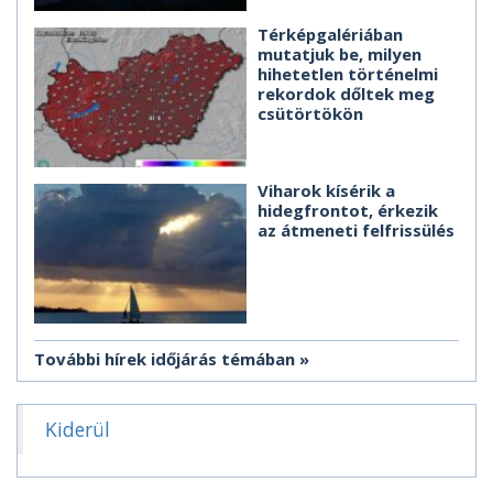
Térképgalériában
mutatjuk be, milyen
hihetetlen történelmi
rekordok dőltek meg
csütörtökön
Viharok kísérik a
hidegfrontot, érkezik
az átmeneti felfrissülés
További hírek időjárás témában
Kiderül