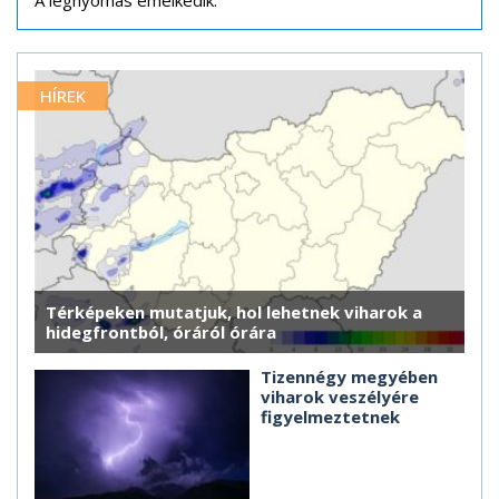
HÍREK
Térképeken mutatjuk, hol lehetnek viharok a
hidegfrontból, óráról órára
Tizennégy megyében
viharok veszélyére
figyelmeztetnek