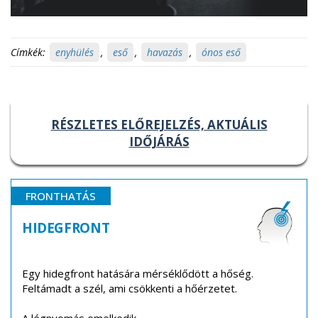
Címkék:
enyhülés
,
eső
,
havazás
,
ónos eső
RÉSZLETES ELŐREJELZÉS, AKTUÁLIS
IDŐJÁRÁS
FRONTHATÁS
HIDEGFRONT
Egy hidegfront hatására mérséklődött a hőség.
Feltámadt a szél, ami csökkenti a hőérzetet.
A légnyomás emelkedik.