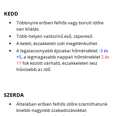
KEDD
Többnyire erősen felhős vagy borult időre
van kilátás.
Több helyen valószínű eső, záporeső.
A keleti, északkeleti szél megélénkülhet.
A legalacsonyabb éjszakai hőmérséklet
-3 és
+5
, a legmagasabb nappali hőmérséklet
2 és
11
fok között várható, északkeleten lesz
hűvösebb az idő.
SZERDA
Általában erősen felhős időre számíthatunk
kisebb-nagyobb szakadozásokkal.