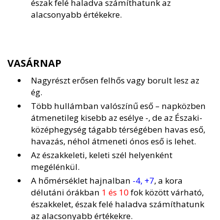
észak felé haladva számíthatunk az
alacsonyabb értékekre.
VASÁRNAP
Nagyrészt erősen felhős vagy borult lesz az
ég.
Több hullámban valószínű eső – napközben
átmenetileg kisebb az esélye -, de az Északi-
középhegység tágabb térségében havas eső,
havazás, néhol átmeneti ónos eső is lehet.
Az északkeleti, keleti szél helyenként
megélénkül.
A hőmérséklet hajnalban
-4, +7
, a kora
délutáni órákban
1 és 10
fok között várható,
északkelet, észak felé haladva számíthatunk
az alacsonyabb értékekre.