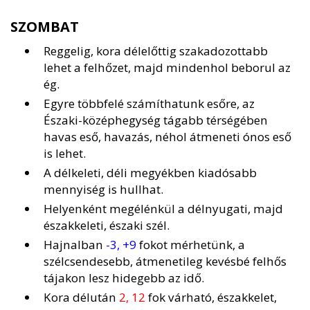
SZOMBAT
Reggelig, kora délelőttig szakadozottabb
lehet a felhőzet, majd mindenhol beborul az
ég.
Egyre többfelé számíthatunk esőre, az
Északi-középhegység tágabb térségében
havas eső, havazás, néhol átmeneti ónos eső
is lehet.
A délkeleti, déli megyékben kiadósabb
mennyiség is hullhat.
Helyenként megélénkül a délnyugati, majd
északkeleti, északi szél.
Hajnalban
-3, +9
fokot mérhetünk, a
szélcsendesebb, átmenetileg kevésbé felhős
tájakon lesz hidegebb az idő.
Kora délután
2, 12
fok várható, északkelet,