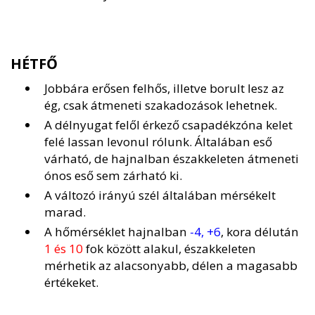
HÉTFŐ
Jobbára erősen felhős, illetve borult lesz az
ég, csak átmeneti szakadozások lehetnek.
A délnyugat felől érkező csapadékzóna kelet
felé lassan levonul rólunk. Általában eső
várható, de hajnalban északkeleten átmeneti
ónos eső sem zárható ki.
A változó irányú szél általában mérsékelt
marad.
A hőmérséklet hajnalban
-4, +6
, kora délután
1 és 10
fok között alakul, északkeleten
mérhetik az alacsonyabb, délen a magasabb
értékeket.