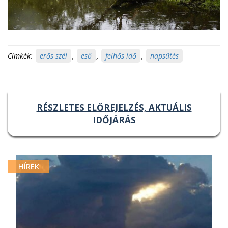
Címkék:
erős szél
,
eső
,
felhős idő
,
napsütés
RÉSZLETES ELŐREJELZÉS, AKTUÁLIS
IDŐJÁRÁS
HÍREK