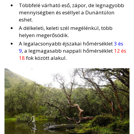
Többfelé várható eső, zápor, de legnagyobb
mennyiségben és eséllyel a Dunántúlon
eshet.
A délkeleti, keleti szél megélénkül, több
helyen megerősödik.
A legalacsonyabb éjszakai hőmérséklet
3 és
9
, a legmagasabb nappali hőmérséklet
12 és
18
fok között alakul.