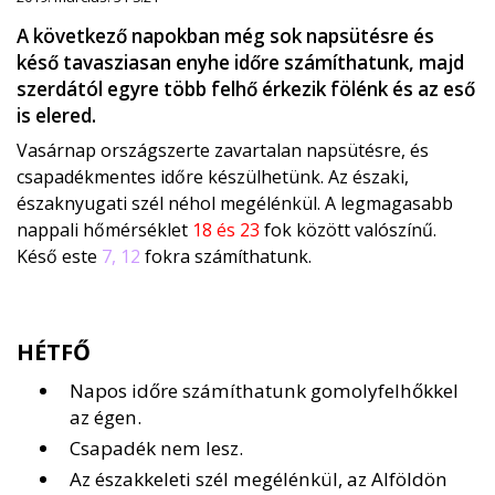
A következő napokban még sok napsütésre és
késő tavasziasan enyhe időre számíthatunk, majd
szerdától egyre több felhő érkezik fölénk és az eső
is elered.
Vasárnap országszerte zavartalan napsütésre, és
csapadékmentes időre készülhetünk. Az északi,
északnyugati szél néhol megélénkül. A legmagasabb
nappali hőmérséklet
18 és 23
fok között valószínű.
Késő este
7, 12
fokra számíthatunk.
HÉTFŐ
Napos időre számíthatunk gomolyfelhőkkel
az égen.
Csapadék nem lesz.
Az északkeleti szél megélénkül, az Alföldön