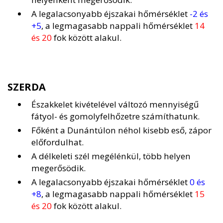
A legalacsonyabb éjszakai hőmérséklet
-2 és
+5
, a legmagasabb nappali hőmérséklet
14
és 20
fok között alakul.
SZERDA
Északkelet kivételével változó mennyiségű
fátyol- és gomolyfelhőzetre számíthatunk.
Főként a Dunántúlon néhol kisebb eső, zápor
előfordulhat.
A délkeleti szél megélénkül, több helyen
megerősödik.
A legalacsonyabb éjszakai hőmérséklet
0 és
+8
, a legmagasabb nappali hőmérséklet
15
és 20
fok között alakul.