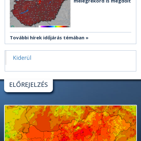
melegrekord is megdőlt
További hírek időjárás témában
Kiderül
ELŐREJELZÉS