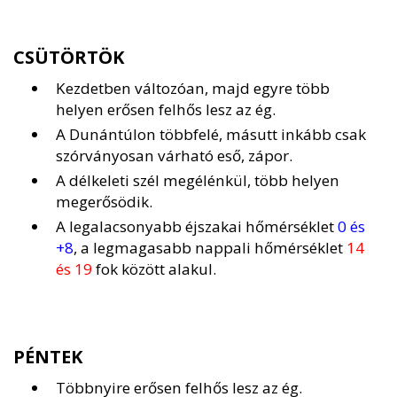
CSÜTÖRTÖK
Kezdetben változóan, majd egyre több
helyen erősen felhős lesz az ég.
A Dunántúlon többfelé, másutt inkább csak
szórványosan várható eső, zápor.
A délkeleti szél megélénkül, több helyen
megerősödik.
A legalacsonyabb éjszakai hőmérséklet
0 és
+8
, a legmagasabb nappali hőmérséklet
14
és 19
fok között alakul.
PÉNTEK
Többnyire erősen felhős lesz az ég.