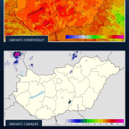
VÁRHATÓ HŐMÉRSÉKLET
VÁRHATÓ CSAPADÉK