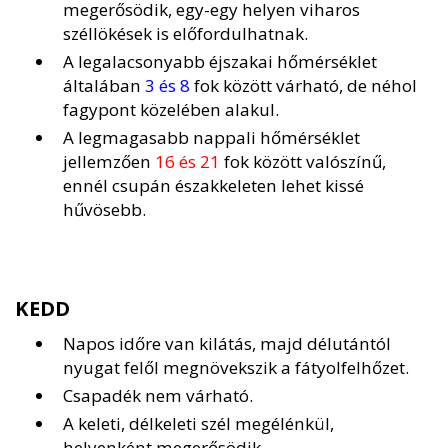
megerősödik, egy-egy helyen viharos
széllökések is előfordulhatnak.
A legalacsonyabb éjszakai hőmérséklet
általában
3 és 8
fok között várható, de néhol
fagypont közelében alakul.
A legmagasabb nappali hőmérséklet
jellemzően
16 és 21
fok között valószínű,
ennél csupán északkeleten lehet kissé
hűvösebb.
KEDD
Napos időre van kilátás, majd délutántól
nyugat felől megnövekszik a fátyolfelhőzet.
Csapadék nem várható.
A keleti, délkeleti szél megélénkül,
helyenként megerősödik.