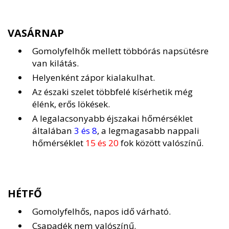
VASÁRNAP
Gomolyfelhők mellett többórás napsütésre
van kilátás.
Helyenként zápor kialakulhat.
Az északi szelet többfelé kísérhetik még
élénk, erős lökések.
A legalacsonyabb éjszakai hőmérséklet
általában
3 és 8
, a legmagasabb nappali
hőmérséklet
15 és 20
fok között valószínű.
HÉTFŐ
Gomolyfelhős, napos idő várható.
Csapadék nem valószínű.