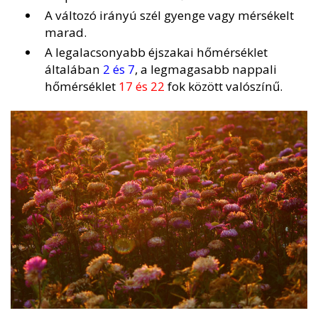
A változó irányú szél gyenge vagy mérsékelt
marad.
A legalacsonyabb éjszakai hőmérséklet
általában
2 és 7
, a legmagasabb nappali
hőmérséklet
17 és 22
fok között valószínű.