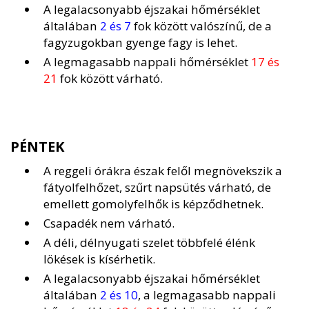
A legalacsonyabb éjszakai hőmérséklet
általában
2 és 7
fok között valószínű, de a
fagyzugokban gyenge fagy is lehet.
A legmagasabb nappali hőmérséklet
17 és
21
fok között várható.
PÉNTEK
A reggeli órákra észak felől megnövekszik a
fátyolfelhőzet, szűrt napsütés várható, de
emellett gomolyfelhők is képződhetnek.
Csapadék nem várható.
A déli, délnyugati szelet többfelé élénk
lökések is kísérhetik.
A legalacsonyabb éjszakai hőmérséklet
általában
2 és 10
, a legmagasabb nappali