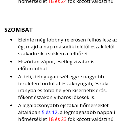
hőmérséklet
18 és 24
fok között valószínű.
SZOMBAT
Eleinte még többnyire erősen felhős lesz az
ég, majd a nap második felétől észak felől
szakadozik, csökken a felhőzet.
Elszórtan zápor, esetleg zivatar is
előfordulhat.
A déli, délnyugati szél egyre nagyobb
területen fordul át északnyugati, északi
irányba és több helyen kísérhetik erős,
főként északon viharos lökések is.
A legalacsonyabb éjszakai hőmérséklet
általában
5 és 12
, a legmagasabb nappali
hőmérséklet
18 és 23
fok között valószínű.