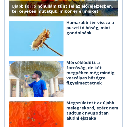
Újabb forró hőhullám tűnt fel az előrejelzésben,
térképeken mutatjuk, mikor ér el minket
Hamarabb tér vissza a
pusztító hőség, mint
gondolnánk
Mérséklődött a
forróság, de két
megyében még mindig
veszélyes hőségre
figyelmeztetnek
Megszületett az újabb
melegrekord, ezért nem
tudtunk nyugodtan
aludni éjszaka