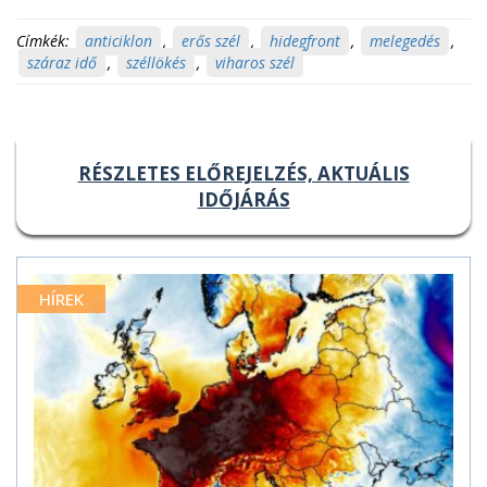
Címkék:
anticiklon
,
erős szél
,
hidegfront
,
melegedés
,
száraz idő
,
széllökés
,
viharos szél
RÉSZLETES ELŐREJELZÉS, AKTUÁLIS
IDŐJÁRÁS
HÍREK