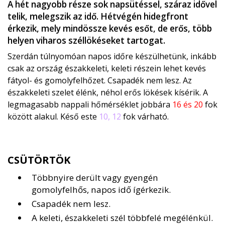
A hét nagyobb része sok napsütéssel, száraz idővel
telik, melegszik az idő. Hétvégén hidegfront
érkezik, mely mindössze kevés esőt, de erős, több
helyen viharos széllökéseket tartogat.
Szerdán túlnyomóan napos időre készülhetünk, inkább
csak az ország északkeleti, keleti részein lehet kevés
fátyol- és gomolyfelhőzet. Csapadék nem lesz. Az
északkeleti szelet élénk, néhol erős lökések kísérik. A
legmagasabb nappali hőmérséklet jobbára
16 és 20
fok
között alakul. Késő este
10, 12
fok várható.
CSÜTÖRTÖK
Többnyire derült vagy gyengén
gomolyfelhős, napos idő ígérkezik.
Csapadék nem lesz.
A keleti, északkeleti szél többfelé megélénkül.