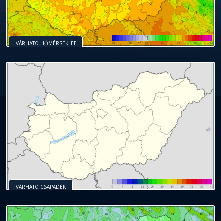
VÁRHATÓ HŐMÉRSÉKLET
VÁRHATÓ CSAPADÉK