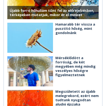
Újabb forró hőhullám tűnt fel az előrejelzésben,
térképeken mutatjuk, mikor ér el minket
Hamarabb tér vissza a
pusztító hőség, mint
gondolnánk
Mérséklődött a
forróság, de két
megyében még mindig
veszélyes hőségre
figyelmeztetnek
Megszületett az újabb
melegrekord, ezért nem
tudtunk nyugodtan
aludni éjszaka