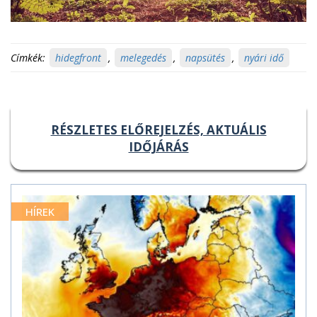
Címkék:
hidegfront
,
melegedés
,
napsütés
,
nyári idő
RÉSZLETES ELŐREJELZÉS, AKTUÁLIS
IDŐJÁRÁS
HÍREK