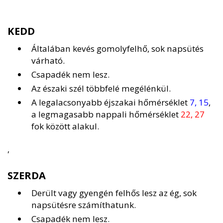
KEDD
Általában kevés gomolyfelhő, sok napsütés
várható.
Csapadék nem lesz.
Az északi szél többfelé megélénkül.
A legalacsonyabb éjszakai hőmérséklet
7, 15
,
a legmagasabb nappali hőmérséklet
22, 27
fok között alakul.
,
SZERDA
Derült vagy gyengén felhős lesz az ég, sok
napsütésre számíthatunk.
Csapadék nem lesz.