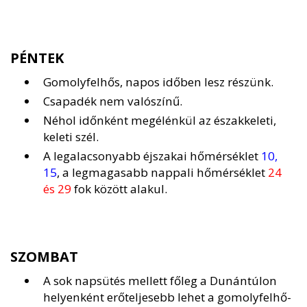
PÉNTEK
Gomolyfelhős, napos időben lesz részünk.
Csapadék nem valószínű.
Néhol időnként megélénkül az északkeleti,
keleti szél.
A legalacsonyabb éjszakai hőmérséklet
10,
15
, a legmagasabb nappali hőmérséklet
24
és 29
fok között alakul.
SZOMBAT
A sok napsütés mellett főleg a Dunántúlon
helyenként erőteljesebb lehet a gomolyfelhő-