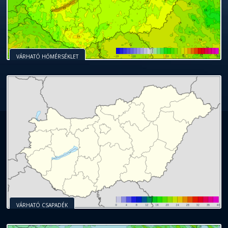
VÁRHATÓ HŐMÉRSÉKLET
VÁRHATÓ CSAPADÉK