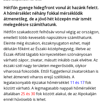
Hétfőn gyenge hidegfront vonul át hazánk felett.
A hőmérséklet néhány fokkal mérséklődik
átmenetileg, de a jövő hét közepén már ismét
melegedésre számíthatunk.
Hétfőn szakadozott felhősáv vonul végig az országon,
emellett több-kevesebb napsütésre számíthatunk.
Eleinte még északon, északnyugaton eshet, majd
délután főként az Északi-középhegység, illetve az
Észak-Alföld tágabb környezetében szórványosan
várható zápor, zivatar, másutt inkább csak elvétve. Az
északi szél nagy területen megerősödik, olykor
viharossá fokozódik. Ettől függetlenül zivatarokban is
lehet átmeneti viharos erejű széllökés. A
legalacsonyabb éjszakai hőmérséklet
11 és 17
fok
között várható. A legmagasabb nappali hőmérséklet
általában
25 és 30
fok között alakul, de az Alpokalján
ennél hűvösebb is lehet.