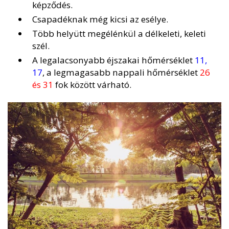
képződés.
Csapadéknak még kicsi az esélye.
Több helyütt megélénkül a délkeleti, keleti
szél.
A legalacsonyabb éjszakai hőmérséklet
11,
17
, a legmagasabb nappali hőmérséklet
26
és 31
fok között várható.