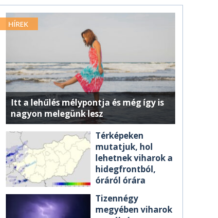
HÍREK
Itt a lehűlés mélypontja és még így is
nagyon melegünk lesz
Térképeken
mutatjuk, hol
lehetnek viharok a
hidegfrontból,
óráról órára
Tizennégy
megyében viharok