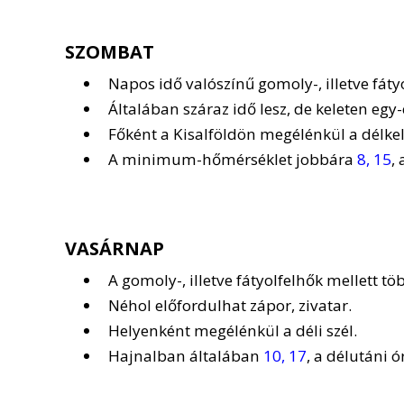
SZOMBAT
Napos idő valószínű gomoly-, illetve fáty
Általában száraz idő lesz, de keleten egy-
Főként a Kisalföldön megélénkül a délkele
A minimum-hőmérséklet jobbára
8, 15
,
VASÁRNAP
A gomoly-, illetve fátyolfelhők mellett 
Néhol előfordulhat zápor, zivatar.
Helyenként megélénkül a déli szél.
Hajnalban általában
10, 17
, a délutáni 