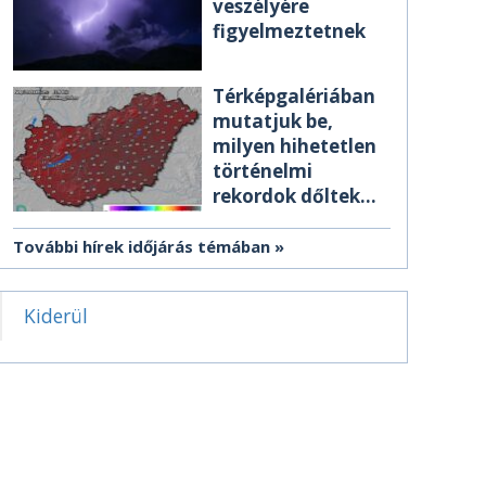
veszélyére
figyelmeztetnek
Térképgalériában
mutatjuk be,
milyen hihetetlen
történelmi
rekordok dőltek
meg csütörtökön
További hírek időjárás témában
Kiderül