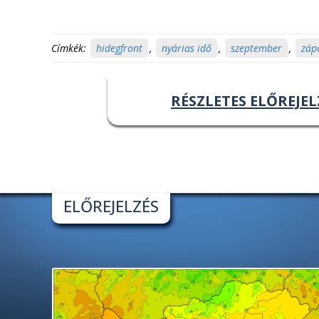
Címkék:
hidegfront
,
nyárias idő
,
szeptember
,
záp
RÉSZLETES ELŐREJEL
ELŐREJELZÉS