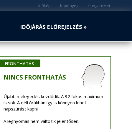
Időkép
Köpönyeg
HungaroMet
IDŐJÁRÁS ELŐREJELZÉS »
FRONTHATÁS
NINCS
FRONTHATÁS
Újabb melegedés kezdődik. A 32 fokos maximum
is sok. A déli órákban így is könnyen lehet
napszúrást kapni.
A légnyomás nem változik jelentősen.