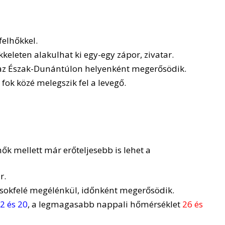
felhőkkel.
kkeleten alakulhat ki egy-egy zápor, zivatar.
l, az Észak-Dunántúlon helyenként megerősödik.
fok közé melegszik fel a levegő.
ők mellett már erőteljesebb is lehet a
r.
l sokfelé megélénkül, időnként megerősödik.
2 és 20
, a legmagasabb nappali hőmérséklet
26 és