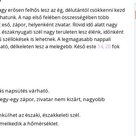
y erősen felhős lesz az ég, délutántól csökkenni kezd
thatunk. A nap első felében összességében több
eső, zápor, helyenként zivatar. Rövid idő alatt nagy
 északnyugati szél nagy területen lesz élénk, időnként
ű széllökések is lehetnek. A legmagasabb nappali
ató, délkeleten lesz a melegebb. Késő este
14, 20
fok
ás napsütés várható.
 egy-egy zápor, zivatar nem kizárt, nagyobb
ülhet az északi, északkeleti szél.
emelkedik a hőmérséklet.