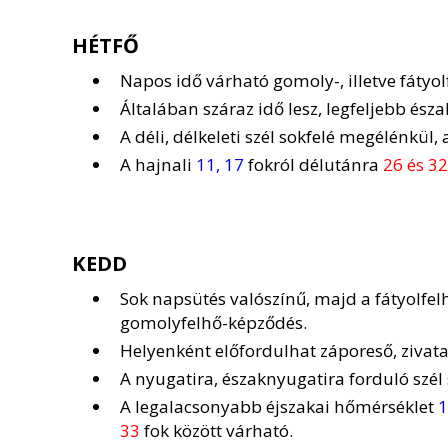
HÉTFŐ
Napos idő várható gomoly-, illetve fátyol
Általában száraz idő lesz, legfeljebb észa
A déli, délkeleti szél sokfelé megélénkü
A hajnali
11, 17
fokról délutánra
26 és 32
KEDD
Sok napsütés valószínű, majd a fátyolfelh
gomolyfelhő-képződés.
Helyenként előfordulhat záporeső, zivata
A nyugatira, északnyugatira forduló szé
A legalacsonyabb éjszakai hőmérséklet
1
33
fok között várható.