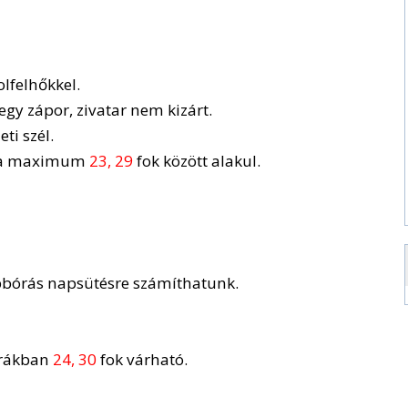
olfelhőkkel.
egy zápor, zivatar nem kizárt.
ti szél.
 a maximum
23, 29
fok között alakul.
többórás napsütésre számíthatunk.
órákban
24, 30
fok várható.