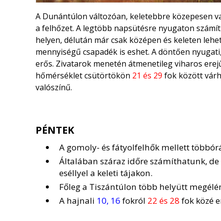
A Dunántúlon változóan, keletebbre közepesen vag
a felhőzet. A legtöbb napsütésre nyugaton számí
helyen, délután már csak középen és keleten lehet 
mennyiségű csapadék is eshet. A döntően nyugati,
erős. Zivatarok menetén átmenetileg viharos erej
hőmérséklet csütörtökön
21 és 29
fok között várh
valószínű.
PÉNTEK
A gomoly- és fátyolfelhők mellett többór
Általában száraz időre számíthatunk, de
eséllyel a keleti tájakon.
Főleg a Tiszántúlon több helyütt megélénk
A hajnali
10, 16
fokról
22 és 28
fok közé 