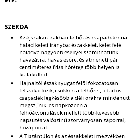
lehet.
SZERDA
Az éjszakai órákban felhő- és csapadékzóna
halad keleti irányba: északkelet, kelet felé
haladva nagyobb eséllyel számíthatunk
havazásra, havas esőre, és átmeneti pár
centiméteres friss hóréteg több helyen is
kialakulhat.
Hajnaltól északnyugat felől fokozatosan
felszakadozik, csökken a felhőzet, a tartós
csapadék legkésőbb a déli órákra mindenütt
megszűnik, és napközben a
felhőátvonulások mellett több-kevesebb
napsütés valószínű szórványosan záporral,
hózáporral.
A Tiszántúlon és az északkeleti megyékben