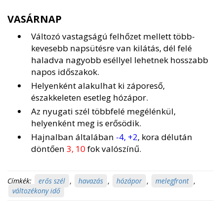
VASÁRNAP
Változó vastagságú felhőzet mellett több-
kevesebb napsütésre van kilátás, dél felé
haladva nagyobb eséllyel lehetnek hosszabb
napos időszakok.
Helyenként alakulhat ki záporeső,
északkeleten esetleg hózápor.
Az nyugati szél többfelé megélénkül,
helyenként meg is erősödik.
Hajnalban általában
-4, +2
, kora délután
döntően
3, 10
fok valószínű.
Címkék:
erős szél
,
havazás
,
hózápor
,
melegfront
,
változékony idő