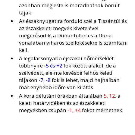
azonban még este is maradhatnak borult
tájak.
Az északnyugatira forduló szél a Tiszántúl és
az északkeleti megyék kivételével
megerősödik, a Dunántúlon és a Duna
vonalában viharos széllökésekre is számítani
kell.
A legalacsonyabb éjszakai hőmérséklet
többnyire
-5 és +2
fok között alakul, de a
szélvédett, eleinte kevésbé felhős keleti
tájakon
-7, -8
fok is lehet, majd hajnalban
már enyhébb időre van kilátás.
A kora délutáni órákban általában
5, 12
, a
keleti határvidéken és az északkeleti
megyékben csupán
-1, +4
fokot mérhetnek.