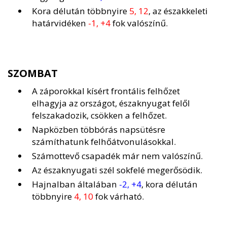
Kora délután többnyire
5, 12
, az északkeleti
határvidéken
-1, +4
fok valószínű.
SZOMBAT
A záporokkal kísért frontális felhőzet
elhagyja az országot, északnyugat felől
felszakadozik, csökken a felhőzet.
Napközben többórás napsütésre
számíthatunk felhőátvonulásokkal.
Számottevő csapadék már nem valószínű.
Az északnyugati szél sokfelé megerősödik.
Hajnalban általában
-2, +4
, kora délután
többnyire
4, 10
fok várható.