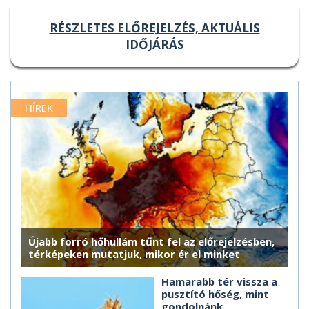
RÉSZLETES ELŐREJELZÉS, AKTUÁLIS
IDŐJÁRÁS
HÍREK
Újabb forró hőhullám tűnt fel az előrejelzésben,
térképeken mutatjuk, mikor ér el minket
Hamarabb tér vissza a
pusztító hőség, mint
gondolnánk