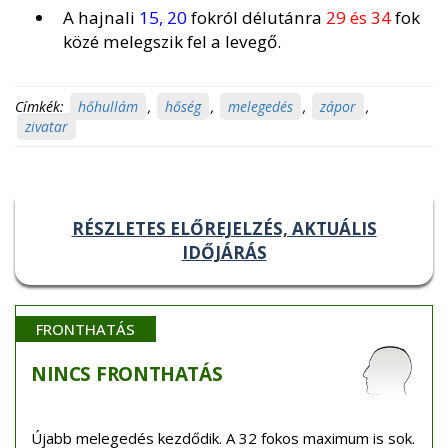
A hajnali
15, 20
fokról délutánra
29 és 34
fok
közé melegszik fel a levegő.
Címkék:
hőhullám
,
hőség
,
melegedés
,
zápor
,
zivatar
RÉSZLETES ELŐREJELZÉS, AKTUÁLIS
IDŐJÁRÁS
FRONTHATÁS
NINCS
FRONTHATÁS
Újabb melegedés kezdődik. A 32 fokos maximum is sok.