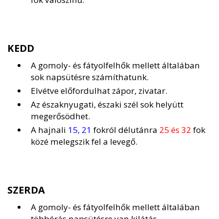
KEDD
A gomoly- és fátyolfelhők mellett általában
sok napsütésre számíthatunk.
Elvétve előfordulhat zápor, zivatar.
Az északnyugati, északi szél sok helyütt
megerősödhet.
A hajnali
15, 21
fokról délutánra
25 és 32
fok
közé melegszik fel a levegő.
SZERDA
A gomoly- és fátyolfelhők mellett általában
többórás napsütésre van kilátás.