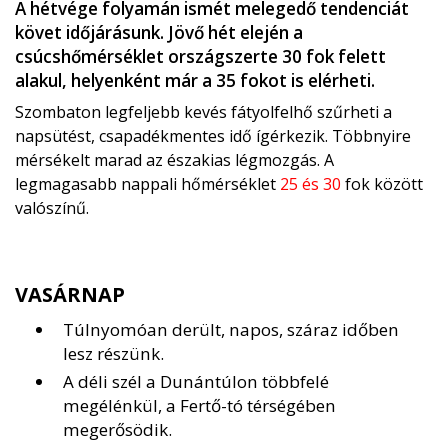
A hétvége folyamán ismét melegedő tendenciát
követ időjárásunk. Jövő hét elején a
csúcshőmérséklet országszerte 30 fok felett
alakul, helyenként már a 35 fokot is elérheti.
Szombaton legfeljebb kevés fátyolfelhő szűrheti a
napsütést, csapadékmentes idő ígérkezik. Többnyire
mérsékelt marad az északias légmozgás. A
legmagasabb nappali hőmérséklet
25 és 30
fok között
valószínű.
VASÁRNAP
Túlnyomóan derült, napos, száraz időben
lesz részünk.
A déli szél a Dunántúlon többfelé
megélénkül, a Fertő-tó térségében
megerősödik.