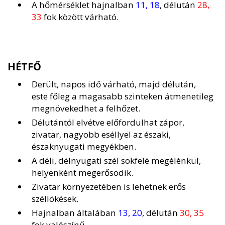
A hőmérséklet hajnalban
11, 18
, délután
28,
33
fok között várható.
HÉTFŐ
Derült, napos idő várható, majd délután,
este főleg a magasabb szinteken átmenetileg
megnövekedhet a felhőzet.
Délutántól elvétve előfordulhat zápor,
zivatar, nagyobb eséllyel az északi,
északnyugati megyékben.
A déli, délnyugati szél sokfelé megélénkül,
helyenként megerősödik.
Zivatar környezetében is lehetnek erős
széllökések.
Hajnalban általában
13, 20
, délután
30, 35
fok valószínű.