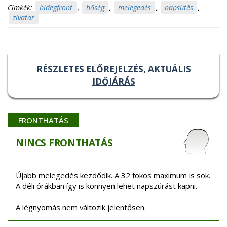
Címkék:
hidegfront
,
hőség
,
melegedés
,
napsütés
,
zivatar
RÉSZLETES ELŐREJELZÉS, AKTUÁLIS
IDŐJÁRÁS
FRONTHATÁS
NINCS
FRONTHATÁS
Újabb melegedés kezdődik. A 32 fokos maximum is sok.
A déli órákban így is könnyen lehet napszúrást kapni.
A légnyomás nem változik jelentősen.