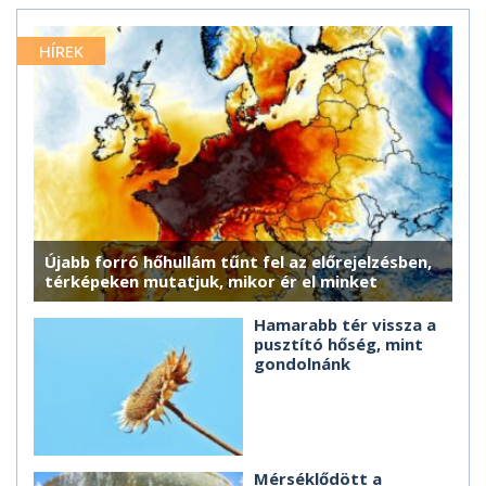
HÍREK
Újabb forró hőhullám tűnt fel az előrejelzésben,
térképeken mutatjuk, mikor ér el minket
Hamarabb tér vissza a
pusztító hőség, mint
gondolnánk
Mérséklődött a