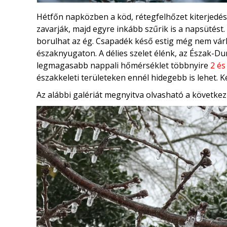
Hétfőn napközben a köd, rétegfelhőzet kiterjedés
zavarják, majd egyre inkább szűrik is a napsütést.
borulhat az ég. Csapadék késő estig még nem vár
északnyugaton. A délies szelet élénk, az Észak-Du
legmagasabb nappali hőmérséklet többnyire
2 és
északkeleti területeken ennél hidegebb is lehet. 
Az alábbi galériát megnyitva olvasható a következ