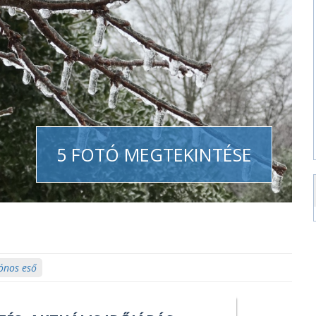
5 FOTÓ MEGTEKINTÉSE
ónos eső