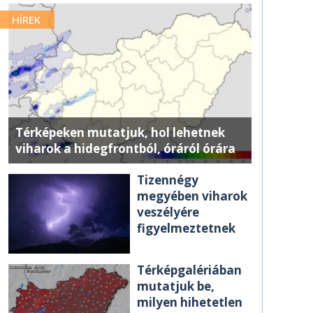
HÍREK
Térképeken mutatjuk, hol lehetnek
viharok a hidegfrontból, óráról órára
Tizennégy
megyében viharok
veszélyére
figyelmeztetnek
Térképgalériában
mutatjuk be,
milyen hihetetlen