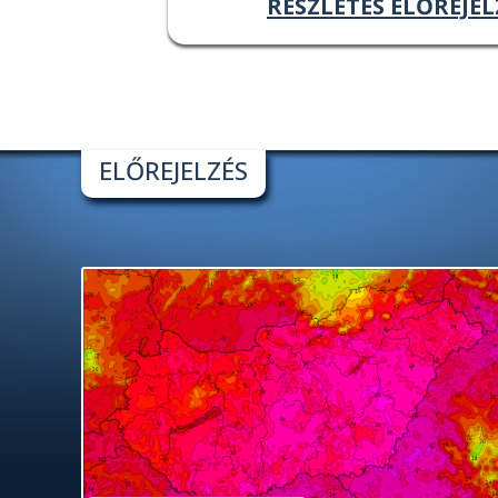
RÉSZLETES ELŐREJEL
ELŐREJELZÉS