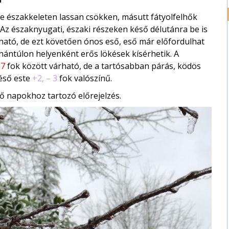
e északkeleten lassan csökken, másutt fátyolfelhők
 Az északnyugati, északi részeken késő délutánra be is
ható, de ezt követően ónos eső, eső már előfordulhat
nántúlon helyenként erős lökések kísérhetik. A
 7
fok között várható, de a tartósabban párás, ködös
Késő este
+2, – 3
fok valószínű.
ő napokhoz tartozó előrejelzés.