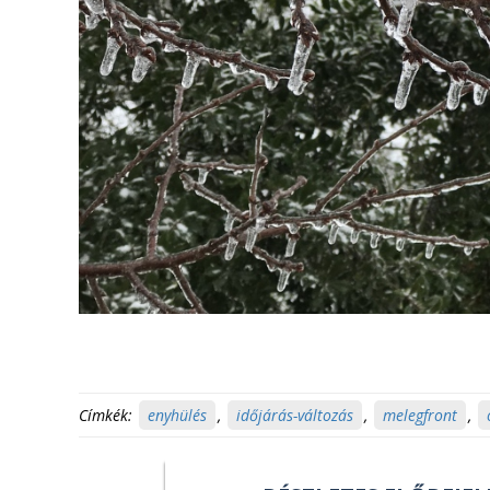
Címkék:
enyhülés
,
időjárás-változás
,
melegfront
,