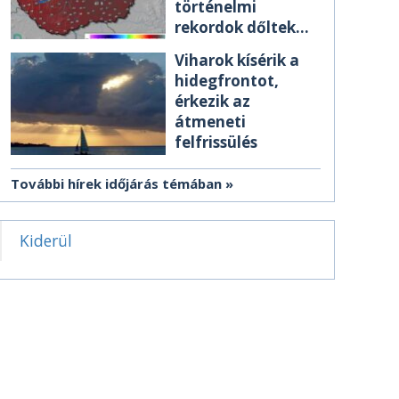
történelmi
rekordok dőltek
meg csütörtökön
Viharok kísérik a
hidegfrontot,
érkezik az
átmeneti
felfrissülés
További hírek időjárás témában
Kiderül