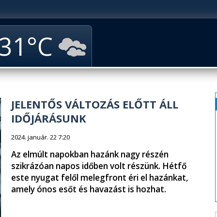
31
JELENTŐS VÁLTOZÁS ELŐTT ÁLL
IDŐJÁRÁSUNK
2024. január. 22 7:20
Az elmúlt napokban hazánk nagy részén
szikrázóan napos időben volt részünk. Hétfő
este nyugat felől melegfront éri el hazánkat,
amely ónos esőt és havazást is hozhat.