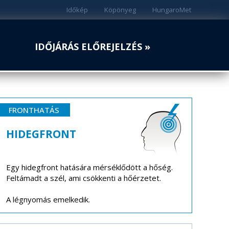
Időkép
Köpönyeg
HungaroMet
IDŐJÁRÁS ELŐREJELZÉS »
FRONTHATÁS
HIDEGFRONT
Egy hidegfront hatására mérséklődött a hőség.
Feltámadt a szél, ami csökkenti a hőérzetet.
A légnyomás emelkedik.