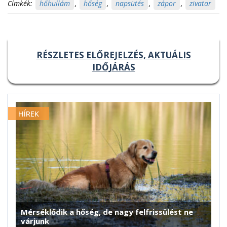
Címkék:
hőhullám
,
hőség
,
napsütés
,
zápor
,
zivatar
RÉSZLETES ELŐREJELZÉS, AKTUÁLIS
IDŐJÁRÁS
HÍREK
Mérséklődik a hőség, de nagy felfrissülést ne
várjunk