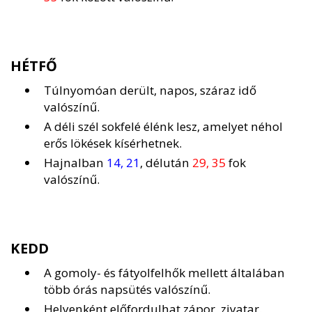
HÉTFŐ
Túlnyomóan derült, napos, száraz idő
valószínű.
A déli szél sokfelé élénk lesz, amelyet néhol
erős lökések kísérhetnek.
Hajnalban
14, 21
, délután
29, 35
fok
valószínű.
KEDD
A gomoly- és fátyolfelhők mellett általában
több órás napsütés valószínű.
Helyenként előfordulhat zápor, zivatar.