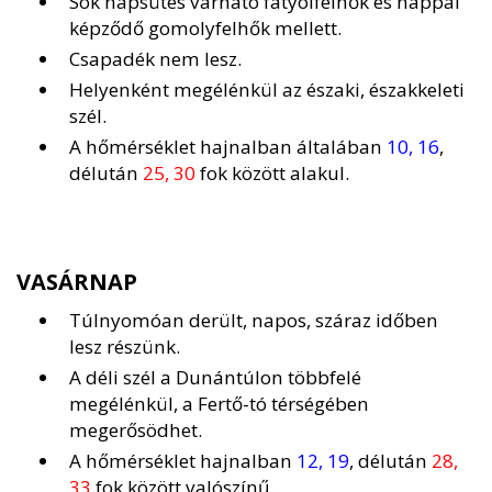
Sok napsütés várható fátyolfelhők és nappal
képződő gomolyfelhők mellett.
Csapadék nem lesz.
Helyenként megélénkül az északi, északkeleti
szél.
A hőmérséklet hajnalban általában
10, 16
,
délután
25, 30
fok között alakul.
VASÁRNAP
Túlnyomóan derült, napos, száraz időben
lesz részünk.
A déli szél a Dunántúlon többfelé
megélénkül, a Fertő-tó térségében
megerősödhet.
A hőmérséklet hajnalban
12, 19
, délután
28,
33
fok között valószínű.