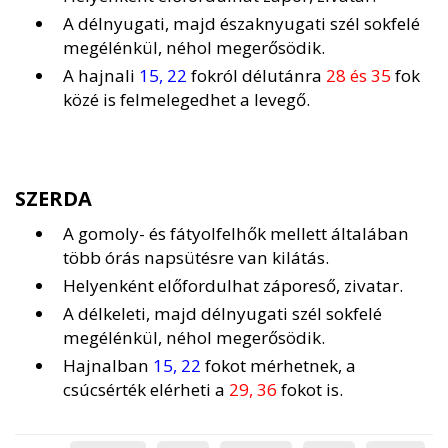
A délnyugati, majd északnyugati szél sokfelé
megélénkül, néhol megerősödik.
A hajnali
15, 22
fokról délutánra
28 és 35
fok
közé is felmelegedhet a levegő.
SZERDA
A gomoly- és fátyolfelhők mellett általában
több órás napsütésre van kilátás.
Helyenként előfordulhat záporeső, zivatar.
A délkeleti, majd délnyugati szél sokfelé
megélénkül, néhol megerősödik.
Hajnalban
15, 22
fokot mérhetnek, a
csúcsérték elérheti a
29, 36
fokot is.