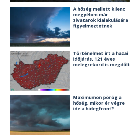
A hőség mellett kilenc
megyében már
zivatarok kialakulására
figyelmeztetnek
Történelmet írt a hazai
időjárás, 121 éves
melegrekord is megdőlt
Maximumon pörög a
hőség, mikor ér végre
ide a hidegfront?