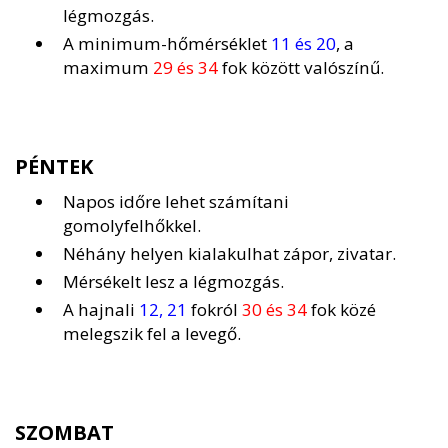
légmozgás.
A minimum-hőmérséklet
11 és 20
, a
maximum
29 és 34
fok között valószínű.
PÉNTEK
Napos időre lehet számítani
gomolyfelhőkkel.
Néhány helyen kialakulhat zápor, zivatar.
Mérsékelt lesz a légmozgás.
A hajnali
12, 21
fokról
30 és 34
fok közé
melegszik fel a levegő.
SZOMBAT