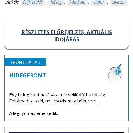
Címkék:
felfrissülés
,
hőség
,
kánikula
,
zápor
,
zivatar
RÉSZLETES ELŐREJELZÉS, AKTUÁLIS
IDŐJÁRÁS
FRONTHATÁS
HIDEGFRONT
Egy hidegfront hatására mérséklődött a hőség.
Feltámadt a szél, ami csökkenti a hőérzetet.
A légnyomás emelkedik.