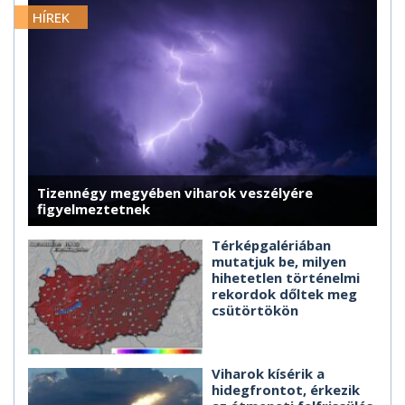
HÍREK
Tizennégy megyében viharok veszélyére
figyelmeztetnek
Térképgalériában
mutatjuk be, milyen
hihetetlen történelmi
rekordok dőltek meg
csütörtökön
Viharok kísérik a
hidegfrontot, érkezik