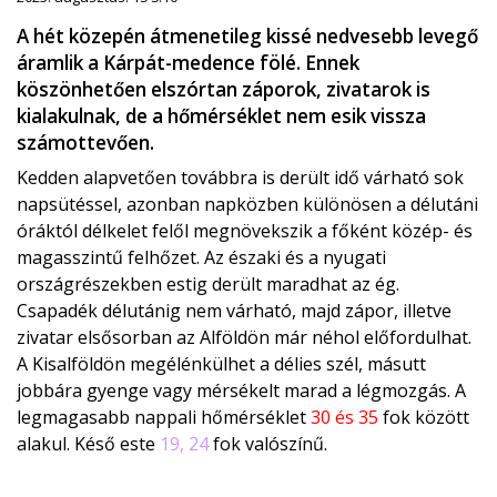
A hét közepén átmenetileg kissé nedvesebb levegő
áramlik a Kárpát-medence fölé. Ennek
köszönhetően elszórtan záporok, zivatarok is
kialakulnak, de a hőmérséklet nem esik vissza
számottevően.
Kedden alapvetően továbbra is derült idő várható sok
napsütéssel, azonban napközben különösen a délutáni
óráktól délkelet felől megnövekszik a főként közép- és
magasszintű felhőzet. Az északi és a nyugati
országrészekben estig derült maradhat az ég.
Csapadék délutánig nem várható, majd zápor, illetve
zivatar elsősorban az Alföldön már néhol előfordulhat.
A Kisalföldön megélénkülhet a délies szél, másutt
jobbára gyenge vagy mérsékelt marad a légmozgás. A
legmagasabb nappali hőmérséklet
30 és 35
fok között
alakul. Késő este
19, 24
fok valószínű.