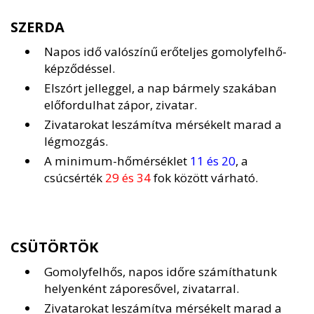
SZERDA
Napos idő valószínű erőteljes gomolyfelhő-
képződéssel.
Elszórt jelleggel, a nap bármely szakában
előfordulhat zápor, zivatar.
Zivatarokat leszámítva mérsékelt marad a
légmozgás.
A minimum-hőmérséklet
11 és 20
, a
csúcsérték
29 és 34
fok között várható.
CSÜTÖRTÖK
Gomolyfelhős, napos időre számíthatunk
helyenként záporesővel, zivatarral.
Zivatarokat leszámítva mérsékelt marad a