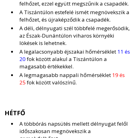
felhőzet, ezzel együtt megszűnik a csapadék.
A Tiszántúlon estefelé ismét megnövekszik a
felhőzet, és újraképződik a csapadék.
A déli, délnyugati szél többfelé megerősödik,
az Észak-Dunántúlon viharos környéki
lökések is lehetnek.
A legalacsonyabb éjszakai hőmérséklet
11 és
20
fok között alakul a Tiszántúlon a
magasabb értékekkel.
A legmagasabb nappali hőmérséklet
19 és
25
fok között valószínű.
HÉTFŐ
A többórás napsütés mellett délnyugat felől
időszakosan megnövekszik a