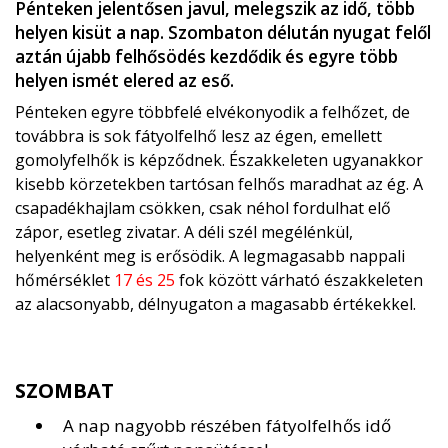
Pénteken jelentősen javul, melegszik az idő, több
helyen kisüt a nap. Szombaton délután nyugat felől
aztán újabb felhősödés kezdődik és egyre több
helyen ismét elered az eső.
Pénteken egyre többfelé elvékonyodik a felhőzet, de
továbbra is sok fátyolfelhő lesz az égen, emellett
gomolyfelhők is képződnek. Északkeleten ugyanakkor
kisebb körzetekben tartósan felhős maradhat az ég. A
csapadékhajlam csökken, csak néhol fordulhat elő
zápor, esetleg zivatar. A déli szél megélénkül,
helyenként meg is erősödik. A legmagasabb nappali
hőmérséklet
17 és 25
fok között várható északkeleten
az alacsonyabb, délnyugaton a magasabb értékekkel.
SZOMBAT
A nap nagyobb részében fátyolfelhős idő