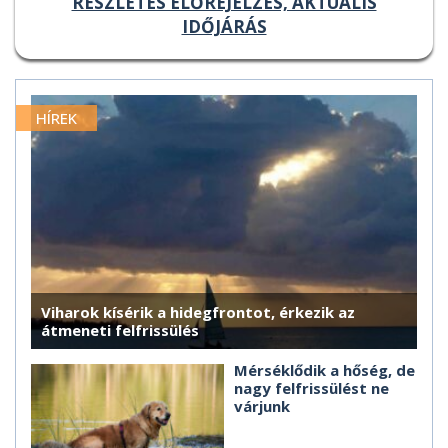
RÉSZLETES ELŐREJELZÉS, AKTUÁLIS
IDŐJÁRÁS
HÍREK
Viharok kísérik a hidegfrontot, érkezik az
átmeneti felfrissülés
Mérséklődik a hőség, de
nagy felfrissülést ne
várjunk