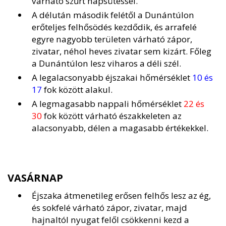
várható szűrt napsütéssel.
A délután második felétől a Dunántúlon
erőteljes felhősödés kezdődik, és arrafelé
egyre nagyobb területen várható zápor,
zivatar, néhol heves zivatar sem kizárt. Főleg
a Dunántúlon lesz viharos a déli szél.
A legalacsonyabb éjszakai hőmérséklet
10 és
17
fok között alakul.
A legmagasabb nappali hőmérséklet
22 és
30
fok között várható északkeleten az
alacsonyabb, délen a magasabb értékekkel.
VASÁRNAP
Éjszaka átmenetileg erősen felhős lesz az ég,
és sokfelé várható zápor, zivatar, majd
hajnaltól nyugat felől csökkenni kezd a