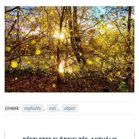
Címkék:
enyhülés
,
eső
,
zápor