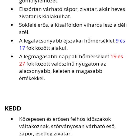
gomolyfelhőzet.
Elszórtan várható zápor, zivatar, akár heves
zivatar is kialakulhat.
Sokfelé erős, a Kisalföldön viharos lesz a déli
szél.
A legalacsonyabb éjszakai hőmérséklet
9 és
17
fok között alakul.
A legmagasabb nappali hőmérséklet
19 és
27
fok között valószínű nyugaton az
alacsonyabb, keleten a magasabb
értékekkel.
KEDD
Közepesen és erősen felhős időszakok
váltakoznak, szórványosan várható eső,
zápor, esetleg zivatar.