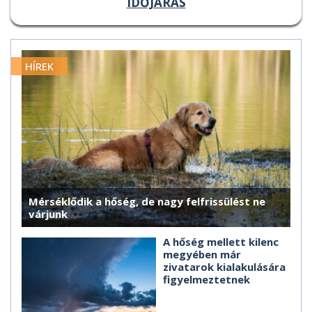
IDŐJÁRÁS
HÍREK
Mérséklődik a hőség, de nagy felfrissülést ne
várjunk
A hőség mellett kilenc
megyében már
zivatarok kialakulására
figyelmeztetnek