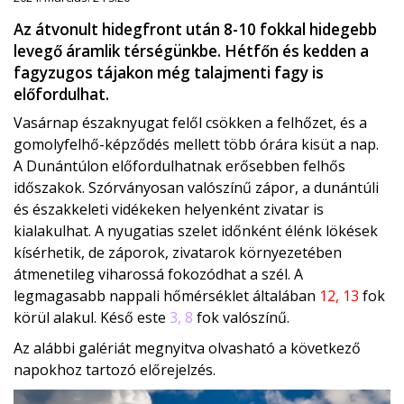
Az átvonult hidegfront után 8-10 fokkal hidegebb
levegő áramlik térségünkbe. Hétfőn és kedden a
fagyzugos tájakon még talajmenti fagy is
előfordulhat.
Vasárnap északnyugat felől csökken a felhőzet, és a
gomolyfelhő-képződés mellett több órára kisüt a nap.
A Dunántúlon előfordulhatnak erősebben felhős
időszakok. Szórványosan valószínű zápor, a dunántúli
és északkeleti vidékeken helyenként zivatar is
kialakulhat. A nyugatias szelet időnként élénk lökések
kísérhetik, de záporok, zivatarok környezetében
átmenetileg viharossá fokozódhat a szél. A
legmagasabb nappali hőmérséklet általában
12, 13
fok
körül alakul. Késő este
3, 8
fok valószínű.
Az alábbi galériát megnyitva olvasható a következő
napokhoz tartozó előrejelzés.