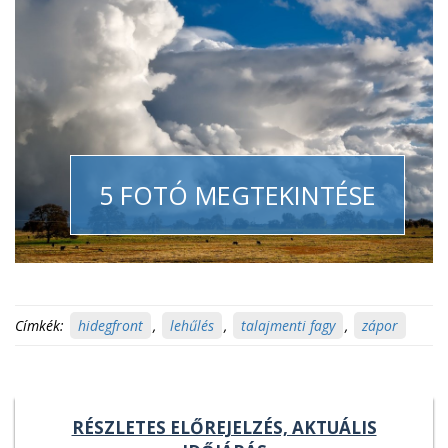
5 FOTÓ MEGTEKINTÉSE
Címkék:
hidegfront
,
lehűlés
,
talajmenti fagy
,
zápor
RÉSZLETES ELŐREJELZÉS, AKTUÁLIS