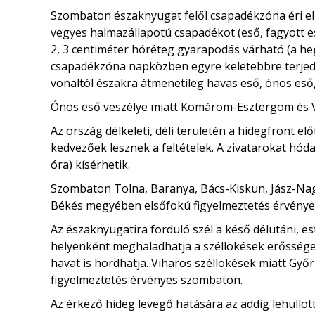
Szombaton északnyugat felől csapadékzóna éri el
vegyes halmazállapotú csapadékot (eső, fagyott es
2, 3 centiméter hóréteg gyarapodás várható (a heg
csapadékzóna napközben egyre keletebbre terjed 
vonaltól északra átmenetileg havas eső, ónos eső, 
Ónos eső veszélye miatt Komárom-Esztergom és 
Az ország délkeleti, déli területén a hidegfront e
kedvezőek lesznek a feltételek. A zivatarokat hód
óra) kísérhetik.
Szombaton Tolna, Baranya, Bács-Kiskun, Jász-Na
Békés megyében elsőfokú figyelmeztetés érvényes 
Az északnyugatira forduló szél a késő délutáni, 
helyenként meghaladhatja a széllökések erőssége a
havat is hordhatja. Viharos széllökések miatt 
figyelmeztetés érvényes szombaton.
Az érkező hideg levegő hatására az addig lehullot