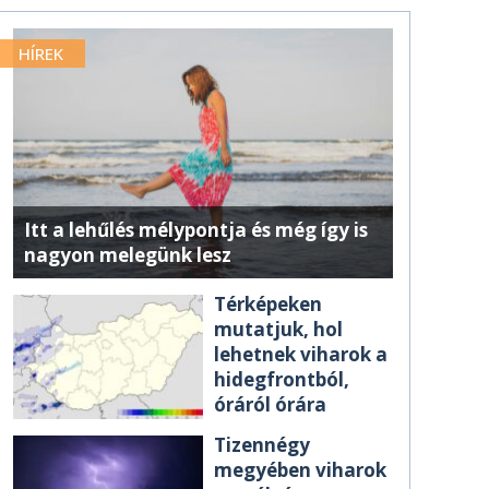
HÍREK
Itt a lehűlés mélypontja és még így is
nagyon melegünk lesz
Térképeken
mutatjuk, hol
lehetnek viharok a
hidegfrontból,
óráról órára
Tizennégy
megyében viharok