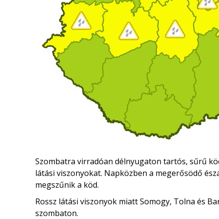
Szombatra virradóan délnyugaton tartós, sűrű kö
látási viszonyokat. Napközben a megerősödő észa
megszűnik a köd.
Rossz látási viszonyok miatt Somogy, Tolna és B
szombaton.