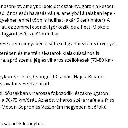
 hazánkat, amelyből délelőtt északnyugaton a kezdeti
ő, ónos eső) havazás váltja, amelyből általában lepel-
yekben ennél több is hullhat (akár 5 centiméter). A
át, ez zömmel esőnek ígérkezik, de a Pécs-Miskolc
fagyott eső is előfordulhat.
Veszprém megyében elsőfokú figyelmeztetés érvényes.
lőterében és mentén zivatarok kialakulásához is
ara, apró szemű jég és viharos széllökések (70-80 km/
gykun-Szolnok, Csongrád-Csanád, Hajdú-Bihar és
zivatar veszélye miatt.
esti időszakban viharossá fokozódik, északnyugaton
 70-75 km/órát. Az erős, viharos szél arrafelé a friss
Győr-Moson-Sopron és Veszprém megyében elsőfokú
t csapadék lefagyhat.