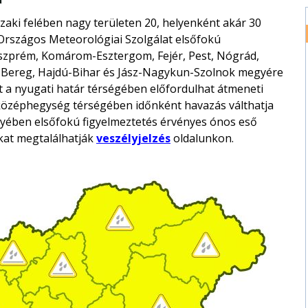
szaki felében nagy területen 20, helyenként akár 30
Országos Meteorológiai Szolgálat elsőfokú
 Veszprém, Komárom-Esztergom, Fejér, Pest, Nógrád,
-Bereg, Hajdú-Bihar és Jász-Nagykun-Szolnok megyére
t a nyugati határ térségében előfordulhat átmeneti
-középhegység térségében időnként havazás válthatja
yében elsőfokú figyelmeztetés érvényes ónos eső
ókat megtalálhatják
veszélyjelzés
oldalunkon.