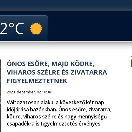
2
ÓNOS ESŐRE, MAJD KÖDRE,
VIHAROS SZÉLRE ÉS ZIVATARRA
FIGYELMEZTETNEK
2023. december. 02 10:38
Változatosan alakul a következő két nap
időjárása hazánkban. Ónos esőre, zivatarra,
ködre, viharos szélre és nagy mennyiségű
csapadékra is figyelmeztetés érvényes.