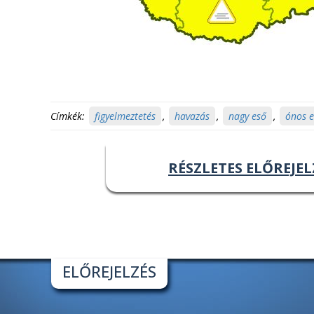
Címkék:
figyelmeztetés
,
havazás
,
nagy eső
,
ónos 
RÉSZLETES ELŐREJEL
ELŐREJELZÉS