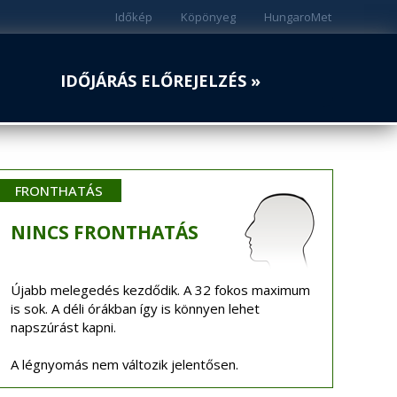
Időkép
Köpönyeg
HungaroMet
IDŐJÁRÁS ELŐREJELZÉS »
FRONTHATÁS
NINCS
FRONTHATÁS
Újabb melegedés kezdődik. A 32 fokos maximum
is sok. A déli órákban így is könnyen lehet
napszúrást kapni.
A légnyomás nem változik jelentősen.