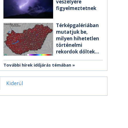
veszélyére
figyelmeztetnek
Térképgalériában
mutatjuk be,
milyen hihetetlen
történelmi
rekordok dőltek
meg csütörtökön
További hírek időjárás témában
Kiderül