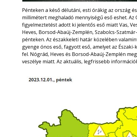
Pénteken a késő délutáni, esti órákig az ország é
millimétert meghaladó mennyiségű eső eshet. Az 
figyelmeztetést adott ki jelentős eső miatt Vas,
Heves, Borsod-Abaúj-Zemplén, Szabolcs-Szatmár
pénteken. Az északkeleti határ közelében valamin
gyenge ónos eső, fagyott eső, amelyet az Északi
fel. Nógrád, Heves és Borsod-Abaúj-Zemplén meg
veszélye miatt. Az aktuális, legfrissebb informáci