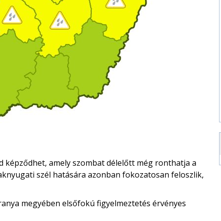
d képződhet, amely szombat délelőtt még ronthatja a
knyugati szél hatására azonban fokozatosan feloszlik,
aranya megyében elsőfokú figyelmeztetés érvényes