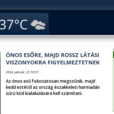
37
ÓNOS ESŐRE, MAJD ROSSZ LÁTÁSI
VISZONYOKRA FIGYELMEZTETNEK
2024. január. 23 10:37
Az ónos eső fokozatosan megszűnik, majd
kedd estétől az ország északkeleti harmadán
sűrű köd kialakulására kell számítani.