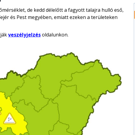
érséklet, de kedd délelőtt a fagyott talajra hulló eső,
jér és Pest megyében, emiatt ezeken a területeken
tják
veszélyjelzés
oldalunkon.