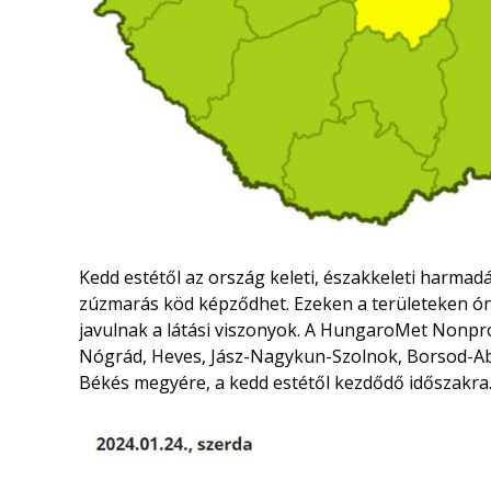
Kedd estétől az ország keleti, északkeleti harmad
zúzmarás köd képződhet. Ezeken a területeken óno
javulnak a látási viszonyok. A HungaroMet Nonprofi
Nógrád, Heves, Jász-Nagykun-Szolnok, Borsod-Ab
Békés megyére, a kedd estétől kezdődő időszakra