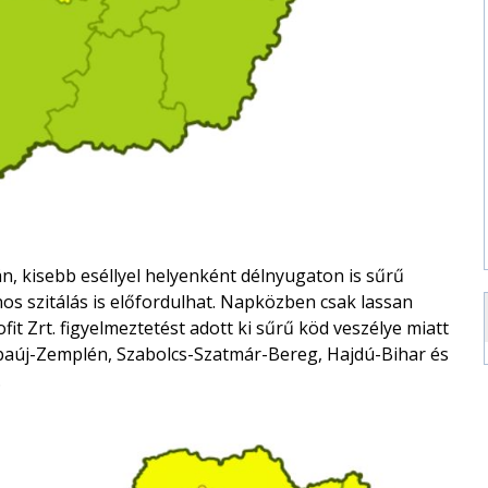
án, kisebb eséllyel helyenként délnyugaton is sűrű
s szitálás is előfordulhat. Napközben csak lassan
t Zrt. figyelmeztetést adott ki sűrű köd veszélye miatt
aúj-Zemplén, Szabolcs-Szatmár-Bereg, Hajdú-Bihar és
.