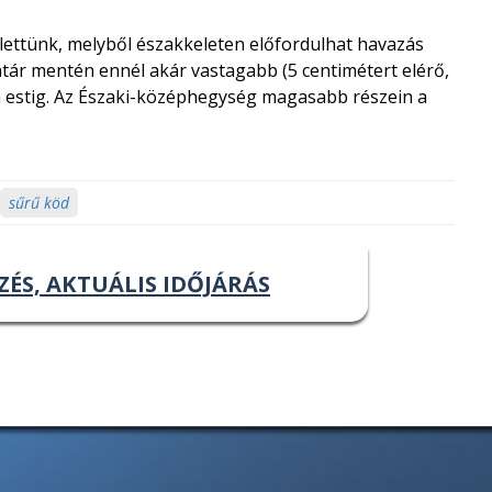
ettünk, melyből északkeleten előfordulhat havazás
határ mentén ennél akár vastagabb (5 centimétert elérő,
a estig. Az Északi-középhegység magasabb részein a
sűrű köd
ZÉS, AKTUÁLIS IDŐJÁRÁS