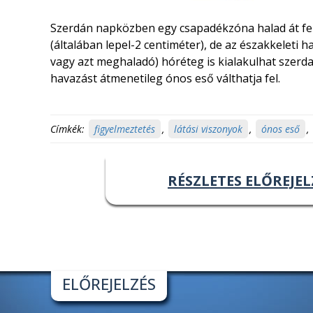
Szerdán napközben egy csapadékzóna halad át fel
(általában lepel-2 centiméter), de az északkeleti 
vagy azt meghaladó) hóréteg is kialakulhat szerd
havazást átmenetileg ónos eső válthatja fel.
Címkék:
figyelmeztetés
,
látási viszonyok
,
ónos eső
,
RÉSZLETES ELŐREJEL
ELŐREJELZÉS