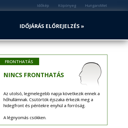
Időkép
Köpönyeg
HungaroMet
IDŐJÁRÁS ELŐREJELZÉS »
FRONTHATÁS
NINCS
FRONTHATÁS
Az utolsó, legmelegebb napja következik ennek a
hőhullámnak. Csütörtök éjszaka érkezik meg a
hidegfront és péntekre enyhül a forróság.
A légnyomás csökken.