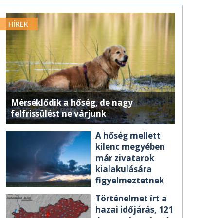
HÍREK
Mérséklődik a hőség, de nagy
felfrissülést ne várjunk
A hőség mellett
kilenc megyében
már zivatarok
kialakulására
figyelmeztetnek
Történelmet írt a
hazai időjárás, 121