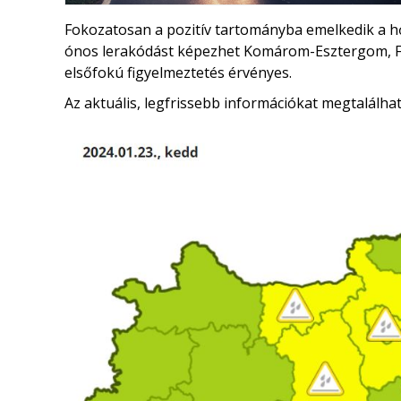
Fokozatosan a pozitív tartományba emelkedik a hőm
ónos lerakódást képezhet Komárom-Esztergom, Fe
elsőfokú figyelmeztetés érvényes.
Az aktuális, legfrissebb információkat megtalálha