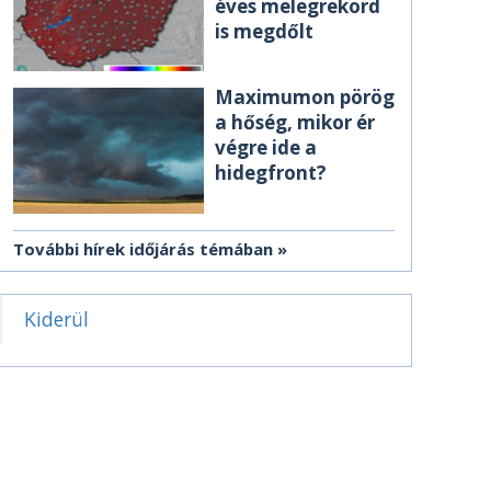
éves melegrekord
is megdőlt
Maximumon pörög
a hőség, mikor ér
végre ide a
hidegfront?
További hírek időjárás témában
Kiderül