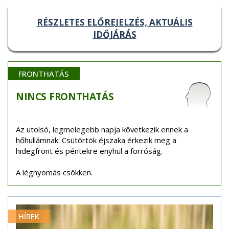
RÉSZLETES ELŐREJELZÉS, AKTUÁLIS
IDŐJÁRÁS
FRONTHATÁS
NINCS
FRONTHATÁS
Az utolsó, legmelegebb napja következik ennek a
hőhullámnak. Csütörtök éjszaka érkezik meg a
hidegfront és péntekre enyhül a forróság.
A légnyomás csökken.
HÍREK