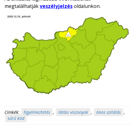
megtalálhatják
veszélyjelzés
oldalunkon.
Címkék:
figyelmeztetés
,
látási viszonyok
,
ónos szitálás
,
sűrű köd