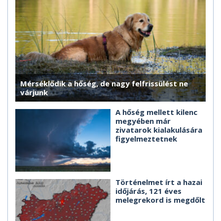
Mérséklődik a hőség, de nagy felfrissülést ne
várjunk
A hőség mellett kilenc
megyében már
zivatarok kialakulására
figyelmeztetnek
Történelmet írt a hazai
időjárás, 121 éves
melegrekord is megdőlt