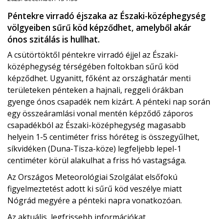
Péntekre virradó éjszaka az Északi-középhegység
völgyeiben sűrű köd képződhet, amelyből akár
ónos szitálás is hullhat.
A csütörtöktől péntekre virradó éjjel az Északi-
középhegység térségében foltokban sűrű köd
képződhet. Ugyanitt, főként az országhatár menti
területeken pénteken a hajnali, reggeli órákban
gyenge ónos csapadék nem kizárt. A pénteki nap során
egy összeáramlási vonal mentén képződő záporos
csapadékból az Északi-középhegység magasabb
helyein 1-5 centiméter friss hóréteg is összegyűlhet,
síkvidéken (Duna-Tisza-köze) legfeljebb lepel-1
centiméter körül alakulhat a friss hó vastagsága.
Az Országos Meteorológiai Szolgálat elsőfokú
figyelmeztetést adott ki sűrű köd veszélye miatt
Nógrád megyére a pénteki napra vonatkozóan.
Az aktuális, legfrissebb információkat