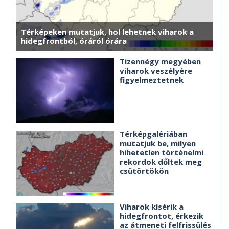
Térképeken mutatjuk, hol lehetnek viharok a
hidegfrontból, óráról órára
Tizennégy megyében
viharok veszélyére
figyelmeztetnek
Térképgalériában
mutatjuk be, milyen
hihetetlen történelmi
rekordok dőltek meg
csütörtökön
Viharok kísérik a
hidegfrontot, érkezik
az átmeneti felfrissülés