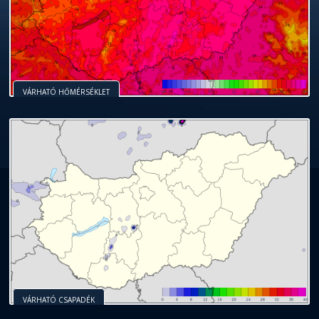
VÁRHATÓ HŐMÉRSÉKLET
VÁRHATÓ CSAPADÉK