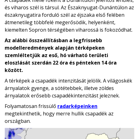
és viharos szél is társul. Az Északnyugat-Dunántúlon az
északnyugatira forduló szél az éjszaka első felében
átmenetileg többfelé megerősödik, helyenként,
kiemelten Sopron térségében viharossá is fokozódhat.
Az alábbi összeállításban a legfrissebb
modelleredmények alapján térképeken
szemléltetjük az eső, hó várható területi
eloszlását szerdán 22 óra és pénteken 14 óra
között.
A térképek a csapadék intenzitását jelölik. A világoskék
árnyalatok gyenge, a sötétebbek, illetve zöldes
árnyalatok erősebb csapadékintenzitást jeleznek.
Folyamatosan frissülő
radarképeinken
megtekinthetik, hogy merre hullik csapadék az
országban.