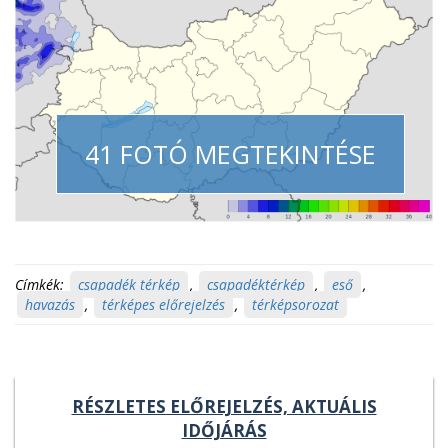
41 FOTÓ MEGTEKINTÉSE
Címkék:
csapadék térkép
,
csapadéktérkép
,
eső
,
havazás
,
térképes előrejelzés
,
térképsorozat
RÉSZLETES ELŐREJELZÉS, AKTUÁLIS
IDŐJÁRÁS