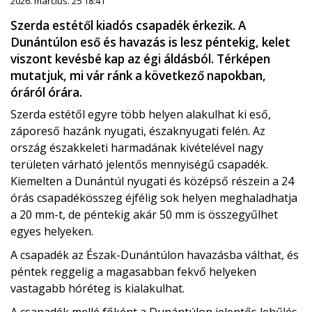
2026. március. 25 18:41
Szerda estétől kiadós csapadék érkezik. A
Dunántúlon eső és havazás is lesz péntekig, kelet
viszont kevésbé kap az égi áldásból. Térképen
mutatjuk, mi vár ránk a következő napokban,
óráról órára.
Szerda estétől egyre több helyen alakulhat ki eső,
záporeső hazánk nyugati, északnyugati felén. Az
ország északkeleti harmadának kivételével nagy
területen várható jelentős mennyiségű csapadék.
Kiemelten a Dunántúl nyugati és középső részein a 24
órás csapadékösszeg éjfélig sok helyen meghaladhatja
a 20 mm-t, de péntekig akár 50 mm is összegyűlhet
egyes helyeken.
A csapadék az Észak-Dunántúlon havazásba válthat, és
péntek reggelig a magasabban fekvő helyeken
vastagabb hóréteg is kialakulhat.
A csapadék mellé főként a Dunántúlon jelentős lehűlés,