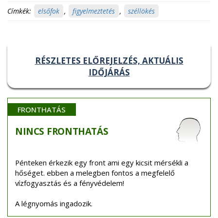
Címkék:
elsőfok
,
figyelmeztetés
,
széllökés
RÉSZLETES ELŐREJELZÉS, AKTUÁLIS
IDŐJÁRÁS
FRONTHATÁS
NINCS
FRONTHATÁS
Pénteken érkezik egy front ami egy kicsit mérsékli a
hőséget. ebben a melegben fontos a megfelelő
vízfogyasztás és a fényvédelem!
A légnyomás ingadozik.