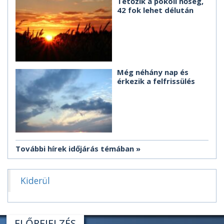
Tetőzik a pokoli hőség,
42 fok lehet délután
Még néhány nap és
érkezik a felfrissülés
További hírek időjárás témában
Kiderül
ELŐREJELZÉS