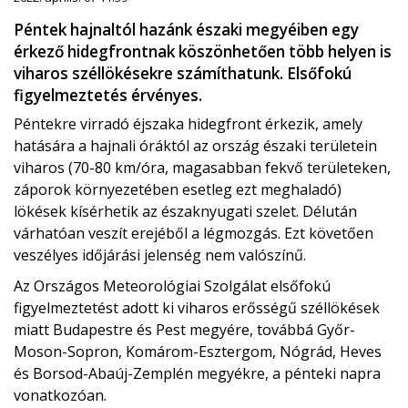
Péntek hajnaltól hazánk északi megyéiben egy
érkező hidegfrontnak köszönhetően több helyen is
viharos széllökésekre számíthatunk. Elsőfokú
figyelmeztetés érvényes.
Péntekre virradó éjszaka hidegfront érkezik, amely
hatására a hajnali óráktól az ország északi területein
viharos (70-80 km/óra, magasabban fekvő területeken,
záporok környezetében esetleg ezt meghaladó)
lökések kísérhetik az északnyugati szelet. Délután
várhatóan veszít erejéből a légmozgás. Ezt követően
veszélyes időjárási jelenség nem valószínű.
Az Országos Meteorológiai Szolgálat elsőfokú
figyelmeztetést adott ki viharos erősségű széllökések
miatt Budapestre és Pest megyére, továbbá Győr-
Moson-Sopron, Komárom-Esztergom, Nógrád, Heves
és Borsod-Abaúj-Zemplén megyékre, a pénteki napra
vonatkozóan.