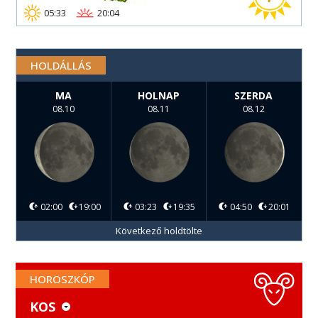
05:33
20:04
HOLDÁLLÁS
MA
HOLNAP
SZERDA
08.10
08.11
08.12
02:00
19:00
03:23
19:35
04:50
20:01
Következő holdtölte
HOROSZKÓP
KOS
KOS
MÉRLEG