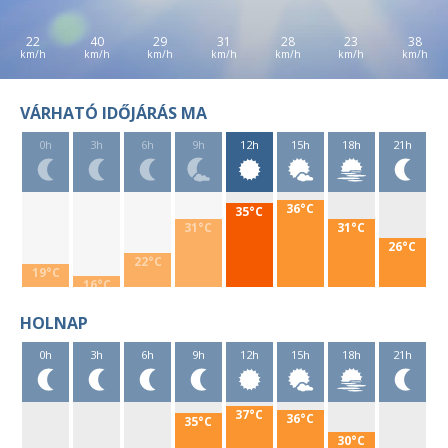
22
40
29
31
28
23
38
VÁRHATÓ IDŐJÁRÁS MA
0h
3h
6h
9h
12h
15h
18h
21h
36°C
35°C
31°C
31°C
26°C
22°C
19°C
16°C
HOLNAP
0h
3h
6h
9h
12h
15h
18h
21h
37°C
36°C
35°C
30°C