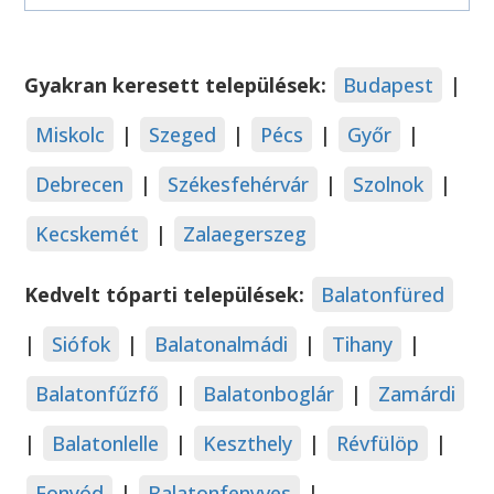
Gyakran keresett települések:
Budapest
|
Miskolc
|
Szeged
|
Pécs
|
Győr
|
Debrecen
|
Székesfehérvár
|
Szolnok
|
Kecskemét
|
Zalaegerszeg
Kedvelt tóparti települések:
Balatonfüred
|
Siófok
|
Balatonalmádi
|
Tihany
|
Balatonfűzfő
|
Balatonboglár
|
Zamárdi
|
Balatonlelle
|
Keszthely
|
Révfülöp
|
Fonyód
|
Balatonfenyves
|