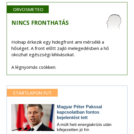
ORVOSMETEO
NINCS
FRONTHATÁS
Holnap érkezik egy hidegfront ami mérsékli a
hőséget. A front előtt zajló melegedésben a hő
okozhat egészségi kihívásokat.
A légnyomás csökken.
STARTLAPON FUT
Magyar Péter Pakssal
kapcsolatban fontos
bejelentést tett
A múlt heti energiakrízis után
kifejezetten jó hír.