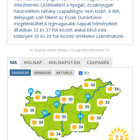
érkezhetnek. Utóbbiakból a nyugati, északnyugati
határvidéken néhány csapadékgóc nem kizárt. A déli,
délnyugati szél főként az Észak-Dunántúlon
megélénkülhet.A legmagasabb nappali hőmérséklet
általában 32 és 37 fok között alakul.Késő este
többnyire 20 és 29 fok közötti értékekre számíthatunk.
Az időjárási adatok forrása a HungaroMet Nonprofit Zrt.
MA
HOLNAP
HOLNAPUTÁN
CSAPADÉK
Víz
MAXIMUM
MINIMUM
AKTUÁLIS
34
34
26
24
26
36
35
33
25
35
36
26
24
35
34
34
34
34
7,2