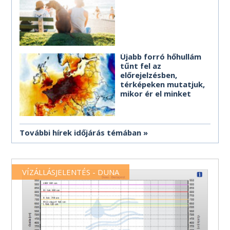
Újabb forró hőhullám
tűnt fel az
előrejelzésben,
térképeken mutatjuk,
mikor ér el minket
További hírek időjárás témában
VÍZÁLLÁSJELENTÉS - DUNA