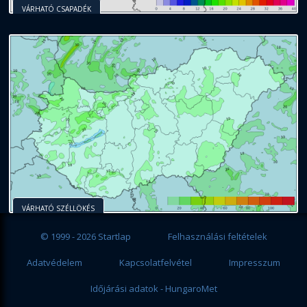
VÁRHATÓ CSAPADÉK
VÁRHATÓ SZÉLLÖKÉS
© 1999 - 2026 Startlap
Felhasználási feltételek
Adatvédelem
Kapcsolatfelvétel
Impresszum
Időjárási adatok - HungaroMet