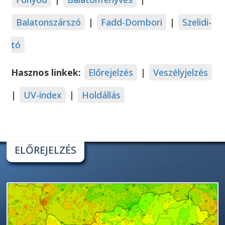
Balatonszárszó
|
Fadd-Dombori
|
Szelidi-
tó
Hasznos linkek:
Előrejelzés
|
Veszélyjelzés
|
UV-index
|
Holdállás
ELŐREJELZÉS