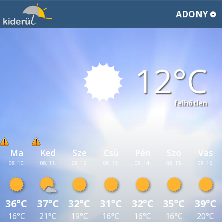
ADONY
12
felhőtlen
Ma
Ked
Sze
Csü
Pén
Szo
Vas
08. 10.
08. 11.
08. 12.
08. 13.
08. 14.
08. 15.
08. 16.
36°C
37°C
32°C
31°C
32°C
35°C
39°C
16°C
21°C
19°C
16°C
16°C
16°C
20°C