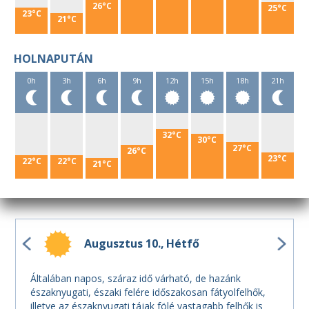
26°C
25°C
23°C
21°C
HOLNAPUTÁN
0h
3h
6h
9h
12h
15h
18h
21h
32°C
30°C
27°C
26°C
23°C
22°C
22°C
21°C
Augusztus 10.
Hétfő
Általában napos, száraz idő várható, de hazánk
északnyugati, északi felére időszakosan fátyolfelhők,
illetve az északnyugati tájak fölé vastagabb felhők is