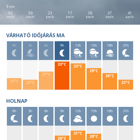
3
53
39
23
17
38
37
41
VÁRHATÓ IDŐJÁRÁS MA
0h
3h
6h
9h
12h
15h
18h
21h
33°C
32°C
29°C
27°C
26°C
23°C
22°C
22°C
HOLNAP
0h
3h
6h
9h
12h
15h
18h
21h
31°C
29°C
28°C