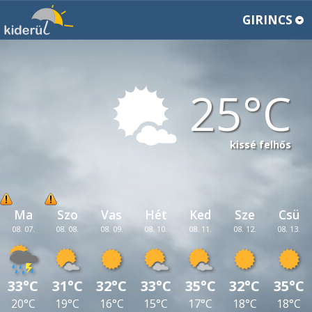
GIRINCS
25
kissé felhős
Ma
Szo
Vas
Hét
Ked
Sze
Csü
08. 07.
08. 08.
08. 09.
08. 10.
08. 11.
08. 12.
08. 13.
33°C
31°C
32°C
33°C
35°C
32°C
35°C
20°C
19°C
16°C
15°C
17°C
18°C
18°C