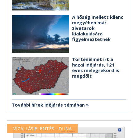
A hőség mellett kilenc
megyében már
zivatarok
kialakulására
figyelmeztetnek
Történelmet írt a
hazai időjárás, 121
éves melegrekord is
megdőlt
További hírek időjárás témában
VÍZÁLLÁSJELENTÉS - DUNA