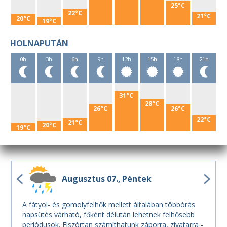
25°C
22°C
21°C
20°C
19°C
HOLNAPUTÁN
0h
3h
6h
9h
12h
15h
18h
21h
31°C
28°C
26°C
26°C
22°C
21°C
20°C
19°C
Augusztus 07.
Péntek
A fátyol- és gomolyfelhők mellett általában többórás
napsütés várható, főként délután lehetnek felhősebb
periódusok. Elszórtan számíthatunk záporra, zivatarra -