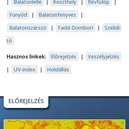
|
Balatonlelle
|
Keszthely
|
Révfülöp
|
Fonyód
|
Balatonfenyves
|
Balatonszárszó
|
Fadd-Dombori
|
Szelidi-
tó
Hasznos linkek:
Előrejelzés
|
Veszélyjelzés
|
UV-index
|
Holdállás
ELŐREJELZÉS