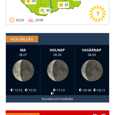
33
37
33
7
05:29
20:09
HOLDÁLLÁS
MA
HOLNAP
VASÁRNAP
08.07
08.08
08.09
15:55
15:55
17:10
00:48
18:13
Következő holdtölte