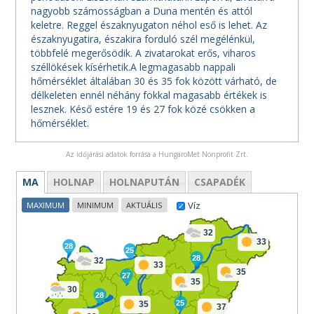
nagyobb számosságban a Duna mentén és attól
keletre. Reggel északnyugaton néhol eső is lehet. Az
északnyugatira, északira forduló szél megélénkül,
többfelé megerősödik. A zivatarokat erős, viharos
széllökések kísérhetik.A legmagasabb nappali
hőmérséklet általában 30 és 35 fok között várható, de
délkeleten ennél néhány fokkal magasabb értékek is
lesznek. Késő estére 19 és 27 fok közé csökken a
hőmérséklet.
Az időjárási adatok forrása a HungaroMet Nonprofit Zrt.
MA
HOLNAP
HOLNAPUTÁN
CSAPADÉK
Víz
MAXIMUM
MINIMUM
AKTUÁLIS
32
33
28
25
28
32
33
35
27
35
30
28
25
35
37