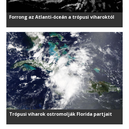
Forrong az Atlanti-óceán a trópusi viharoktól
Trópusi viharok ostromolják Florida partjait