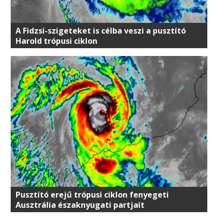
A Fidzsi-szigeteket is célba veszi a pusztító
Harold trópusi ciklon
Pusztító erejű trópusi ciklon fenyegeti
Ausztrália északnyugati partjait