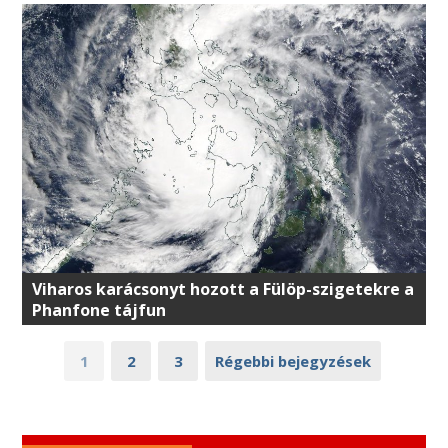
Viharos karácsonyt hozott a Fülöp-szigetekre a
Phanfone tájfun
1
2
3
Régebbi bejegyzések