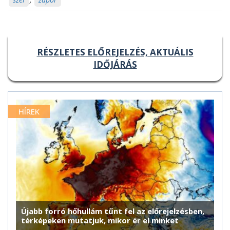
RÉSZLETES ELŐREJELZÉS, AKTUÁLIS
IDŐJÁRÁS
HÍREK
Újabb forró hőhullám tűnt fel az előrejelzésben,
térképeken mutatjuk, mikor ér el minket