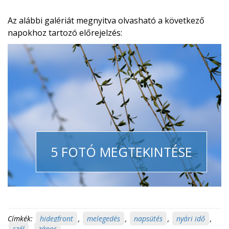
Az alábbi galériát megnyitva olvasható a következő
napokhoz tartozó előrejelzés:
5 FOTÓ MEGTEKINTÉSE
Címkék:
hidegfront
,
melegedés
,
napsütés
,
nyári idő
,
szél
,
zápor