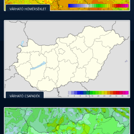
VÁRHATÓ HŐMÉRSÉKLET
VÁRHATÓ CSAPADÉK