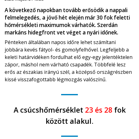
A következő napokban tovább erősödik a nappali
felmelegedés, a jövő hét elején már 30 fok feletti
hőmérsékleti maximumok várhatók. Szerdán
markáns hidegfront vet véget a nyári időnek.
Pénteken általában napos időre lehet számítani
jobbára kevés fátyol- és gomolyfelhővel. Legfeljebb a
keleti határvidéken fordulhat elő egy-egy jelentéktelen
zápor, máshol nem várható csapadék. Többfelé lesz
erős az északias irányú szél, a középső országrészben
kissé visszafogottabb légmozgás valószínű.
A csúcshőmérséklet
23 és 28
fok
között alakul.