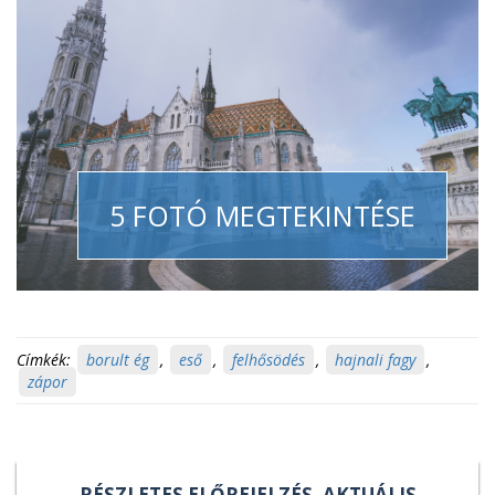
5 FOTÓ MEGTEKINTÉSE
Címkék:
borult ég
,
eső
,
felhősödés
,
hajnali fagy
,
zápor
RÉSZLETES ELŐREJELZÉS, AKTUÁLIS