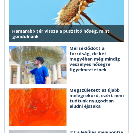
Hamarabb tér vissza a pusztító hőség, mint
gondolnánk
Mérséklődött a
forróság, de két
megyében még mindig
veszélyes hőségre
figyelmeztetnek
Megszületett az újabb
melegrekord, ezért nem
tudtunk nyugodtan
aludni éjszaka
Itt a lehűlés mélypontja