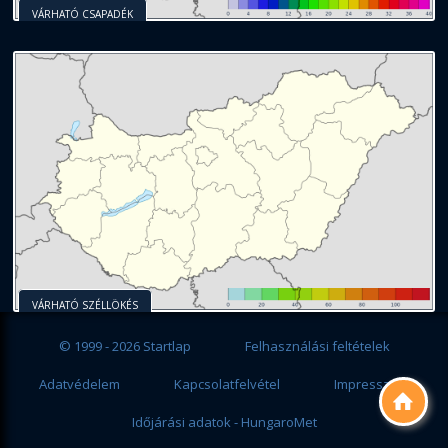
VÁRHATÓ CSAPADÉK
VÁRHATÓ SZÉLLÖKÉS
© 1999 - 2026 Startlap
Felhasználási feltételek
Adatvédelem
Kapcsolatfelvétel
Impresszum

Időjárási adatok - HungaroMet