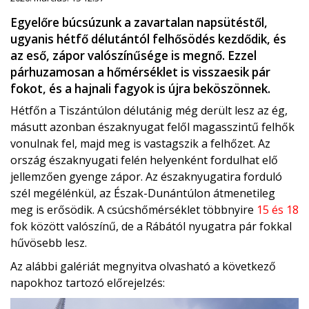
Egyelőre búcsúzunk a zavartalan napsütéstől,
ugyanis hétfő délutántól felhősödés kezdődik, és
az eső, zápor valószínűsége is megnő. Ezzel
párhuzamosan a hőmérséklet is visszaesik pár
fokot, és a hajnali fagyok is újra beköszönnek.
Hétfőn a Tiszántúlon délutánig még derült lesz az ég,
másutt azonban északnyugat felől magasszintű felhők
vonulnak fel, majd meg is vastagszik a felhőzet. Az
ország északnyugati felén helyenként fordulhat elő
jellemzően gyenge zápor. Az északnyugatira forduló
szél megélénkül, az Észak-Dunántúlon átmenetileg
meg is erősödik. A csúcshőmérséklet többnyire
15 és 18
fok között valószínű, de a Rábától nyugatra pár fokkal
hűvösebb lesz.
Az alábbi galériát megnyitva olvasható a következő
napokhoz tartozó előrejelzés: