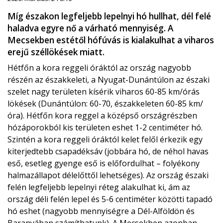
Míg északon legfeljebb lepelnyi hó hullhat, dél felé
haladva egyre nő a várható mennyiség. A
Mecsekben estétől hófúvás is kialakulhat a viharos
erejű széllökések miatt.
Hétfőn a kora reggeli óráktól az ország nagyobb
részén az északkeleti, a Nyugat-Dunántúlon az északi
szelet nagy területen kísérik viharos 60-85 km/órás
lökések (Dunántúlon: 60-70, északkeleten 60-85 km/
óra). Hétfőn kora reggel a középső országrészben
hózáporokból kis területen eshet 1-2 centiméter hó.
Szintén a kora reggeli óráktól kelet felől érkezik egy
kiterjedtebb csapadéksáv (jobbára hó, de néhol havas
eső, esetleg gyenge eső is előfordulhat – folyékony
halmazállapot délelőttől lehetséges). Az ország északi
felén legfeljebb lepelnyi réteg alakulhat ki, ám az
ország déli felén lepel és 5-6 centiméter közötti tapadó
hó eshet (nagyobb mennyiségre a Dél-Alföldön és