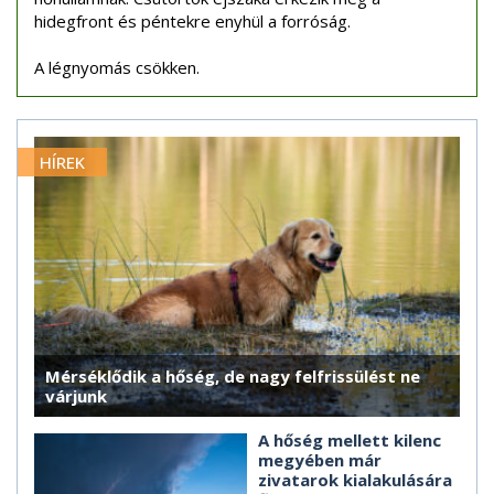
hidegfront és péntekre enyhül a forróság.
A légnyomás csökken.
HÍREK
Mérséklődik a hőség, de nagy felfrissülést ne
várjunk
A hőség mellett kilenc
megyében már
zivatarok kialakulására