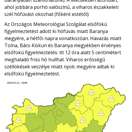
Baranyában számíthatunk). A Mecsekben azonban,
ahol jobbára porhó valószínű, a viharos északkeleti
szél hófúvást okozhat (főként estétől).
Az Országos Meteorológiai Szolgálat elsőfokú
figyelmeztetést adott ki hófúvás miatt Baranya
megyére, a hétfői napra vonatkozóan. Havazás miatt
Tolna, Bács-Kiskun és Baranya megyékben érvényes
elsőfokú figyelmeztetés: itt 12 óra alatt 5 centimétert
meghaladó friss hó hullhat. Viharos erősségű
széllökések veszélye miatt nyolc megyére adtak ki
elsőfokú figyelmeztetést.