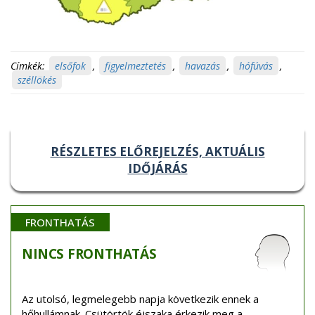
Címkék:
elsőfok
,
figyelmeztetés
,
havazás
,
hófúvás
,
széllökés
RÉSZLETES ELŐREJELZÉS, AKTUÁLIS
IDŐJÁRÁS
FRONTHATÁS
NINCS
FRONTHATÁS
Az utolsó, legmelegebb napja következik ennek a
hőhullámnak. Csütörtök éjszaka érkezik meg a